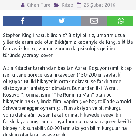
Cihan Türe
Kitap
25 Şubat 2016
Stephen King’i nasıl bilirsiniz? Biz iyi biliriz, umarım uzun
yıllar da aramızda olur. Bildiğimiz kadarıyla da King, sıklıkla
fantastik korku, zaman zaman da psikolojik gerilim
türünde yazmayı sever.
Altın Kitaplar tarafından basılan Azrail Koşuyor isimli kitap
ise iki tane görece kısa hikayeden (150-200’er sayfalık)
oluşuyor. Bu iki hikayenin ortak noktası ise farklı türde
distopyaları anlatıyor olmaları. Bunlardan ilki “Azrail
Koşuyor”, orjinal ismi “The Running Man” olan bu
hikayenin 1987 yılında filmi yapılmış ve baş rolünde Arnold
Schwarzenegger oynamıştı. Film aksiyon ve bilimkurgu
yönü daha ağır basan fakat orjinal hikayeden epey bir
farklılık yapılmış tam bir uyarlama olmasına rağmen keyifli
bir seyirlik sunabilir. 80-90’ların aksiyon bilim kurgularına
düşkün olanlara tavsiye edilir.