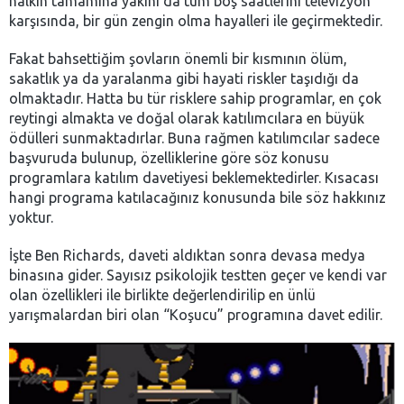
halkın tamamına yakını da tüm boş saatlerini televizyon
karşısında, bir gün zengin olma hayalleri ile geçirmektedir.
Fakat bahsettiğim şovların önemli bir kısmının ölüm,
sakatlık ya da yaralanma gibi hayati riskler taşıdığı da
olmaktadır. Hatta bu tür risklere sahip programlar, en çok
reytingi almakta ve doğal olarak katılımcılara en büyük
ödülleri sunmaktadırlar. Buna rağmen katılımcılar sadece
başvuruda bulunup, özelliklerine göre söz konusu
programlara katılım davetiyesi beklemektedirler. Kısacası
hangi programa katılacağınız konusunda bile söz hakkınız
yoktur.
İşte Ben Richards, daveti aldıktan sonra devasa medya
binasına gider. Sayısız psikolojik testten geçer ve kendi var
olan özellikleri ile birlikte değerlendirilip en ünlü
yarışmalardan biri olan “Koşucu” programına davet edilir.