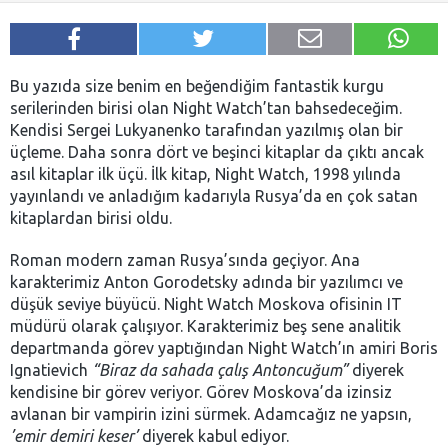
Bu yazıda size benim en beğendiğim fantastik kurgu
serilerinden birisi olan Night Watch’tan bahsedeceğim.
Kendisi Sergei Lukyanenko tarafından yazılmış olan bir
üçleme. Daha sonra dört ve beşinci kitaplar da çıktı ancak
asıl kitaplar ilk üçü. İlk kitap, Night Watch, 1998 yılında
yayınlandı ve anladığım kadarıyla Rusya’da en çok satan
kitaplardan birisi oldu.
Roman modern zaman Rusya’sında geçiyor. Ana
karakterimiz Anton Gorodetsky adında bir yazılımcı ve
düşük seviye büyücü. Night Watch Moskova ofisinin IT
müdürü olarak çalışıyor. Karakterimiz beş sene analitik
departmanda görev yaptığından Night Watch’ın amiri Boris
Ignatievich
“Biraz da sahada çalış Antoncuğum”
diyerek
kendisine bir görev veriyor. Görev Moskova’da izinsiz
avlanan bir vampirin izini sürmek. Adamcağız ne yapsın,
’emir demiri keser’
diyerek kabul ediyor.