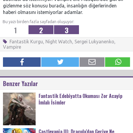
gizlenme söz konusu burada, insanlığın diğerlerinden
haberi olmasını istemiyorlar adamlar.
Bu yazı birden fazla sayfadan oluşuyor:
1
2
3
Fantastik Kurgu
,
Night Watch
,
Sergei Lukyanenko
,
Vampire
Benzer Yazılar
Fantastik Edebiyatta Okuması Zor Acayip
İmlalı İsimler
Castlevania III: Dracula’dan Geriye Ne