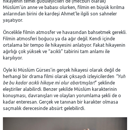
hikayenin temel güdüleyicileri de (mecburi olarak)
Müslüm’ün anne ve babası olurken, filmin en büyük kırılma
anlarından birini de kardeşi Ahmet’le ilgili son sahneler
yaşatıyor.
Öncelikle filmin atmosfer ve havasından bahsetmek gerekli.
Filmin atmosferi boğucu ya da ağır değil. Kendi içinde
ortalama bir tempo ile hikayesini anlatıyor. Fakat hikayenin
ağırlığı çok yüksek ve “acıklı” tabirini tam anlamı ile
karşılıyor.
Öyle ki Müslüm Gürses’in gerçek hikayesi olarak değil de
herhangi bir drama filmi olarak çıksaydı izleyicilerden
“Yuh
be bu kadar acıklı hikaye mi olur abartmışlar!
” şeklinde
eleştiriler alabilirdi. Benzer şekilde Müslüm karakterinin
konuşması, davranışları ve olayları yorumlama şekli de o
kadar enteresan. Gerçek ve tanınan bir karakter olmasa
saçmalık derecesinde absürt gelebilirdi.