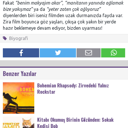
Fakat
“benim makyajım akar”
,
“manitanın yanında ağlamak
bize yakışmaz”
ya da
“yeter zaten çok ağlıyoruz”
diyenlerden biri iseniz filmden uzak durmanızda fayda var.
Zira film boyunca göz yaşları, çıkışa çok yakın bir yerde
hazır beklemeye devam ediyor, bizden uyarması!
Biyografi
Benzer Yazılar
Bohemian Rhapsody: Zirvedeki Yalnız
Rockstar
Kitabı Okumuş Birinin Gözünden: Sokak
Kedisi Bob