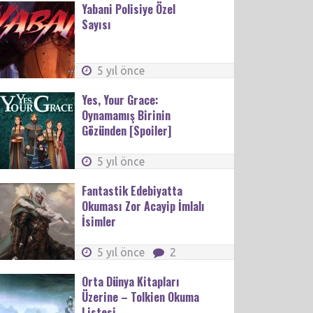
Yabani Polisiye Özel
Sayısı
5 yıl önce
Yes, Your Grace:
Oynamamış Birinin
Gözünden [Spoiler]
5 yıl önce
Fantastik Edebiyatta
Okuması Zor Acayip İmlalı
İsimler
5 yıl önce
2
Orta Dünya Kitapları
Üzerine – Tolkien Okuma
Listesi