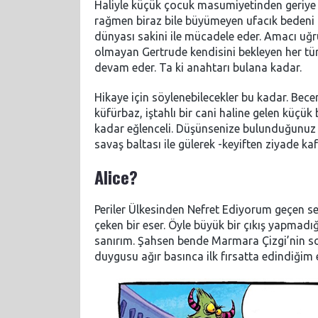
Haliyle küçük çocuk masumiyetinden geriye 
rağmen biraz bile büyümeyen ufacık bedeni ile
dünyası sakini ile mücadele eder. Amacı uğru
olmayan Gertrude kendisini bekleyen her tü
devam eder. Ta ki anahtarı bulana kadar.
Hikaye için söylenebilecekler bu kadar. Bece
küfürbaz, iştahlı bir cani haline gelen küçü
kadar eğlenceli. Düşünsenize bulunduğunuz ye
savaş baltası ile gülerek -keyiften ziyade 
Alice?
Periler Ülkesinden Nefret Ediyorum geçen se
çeken bir eser. Öyle büyük bir çıkış yapmad
sanırım. Şahsen bende Marmara Çizgi’nin so
duygusu ağır basınca ilk fırsatta edindiğim es