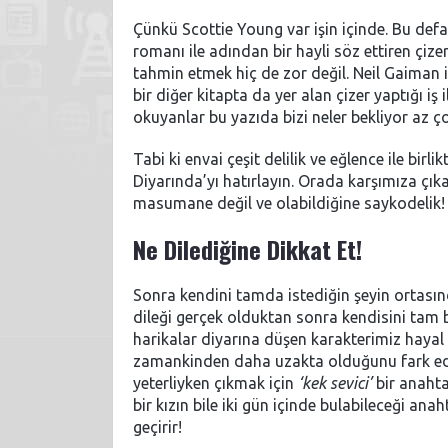
Çünkü Scottie Young var işin içinde. Bu defa
romanı ile adından bir hayli söz ettiren çiz
tahmin etmek hiç de zor değil. Neil Gaiman 
bir diğer kitapta da yer alan çizer yaptığı i
okuyanlar bu yazıda bizi neler bekliyor az ç
Tabi ki envai çeşit delilik ve eğlence ile birl
Diyarında’yı hatırlayın. Orada karşımıza çıka
masumane değil ve olabildiğine saykodelik!
Ne Dilediğine Dikkat Et!
Sonra kendini tamda istediğin şeyin ortasınd
dileği gerçek olduktan sonra kendisini tam bi
harikalar diyarına düşen karakterimiz hayal
zamankinden daha uzakta olduğunu fark eder.
yeterliyken çıkmak için
‘kek sevici’
bir anahta
bir kızın bile iki gün içinde bulabileceği ana
geçirir!