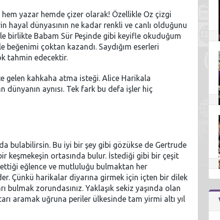
 hem yazar hemde çizer olarak! Özellikle Oz çizgi
erin hayal dünyasının ne kadar renkli ve canlı olduğunu
ile birlikte Babam Sür Peşinde gibi keyifle okuduğum
ş ile beğenimi çoktan kazandı. Saydığım eserleri
ok tahmin edecektir.
ikte gelen kahkaha atma isteği. Alice Harikala
n dünyanın aynısı. Tek fark bu defa işler hiç
a bulabilirsin. Bu iyi bir şey gibi gözükse de Gertrude
r keşmekeşin ortasında bulur. İstediği gibi bir çeşit
 ettiği eğlence ve mutluluğu bulmaktan her
 Çünkü harikalar diyarına girmek için içten bir dilek
rı bulmak zorundasınız. Yaklaşık sekiz yaşında olan
htarı aramak uğruna periler ülkesinde tam yirmi altı yıl