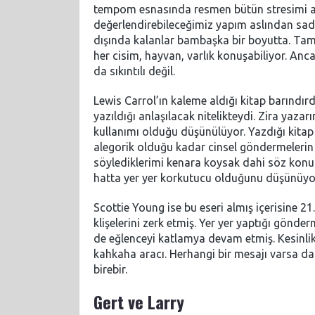
tempom esnasında resmen bütün stresimi al
değerlendirebileceğimiz yapım aslından sadec
dışında kalanlar bambaşka bir boyutta. Tama
her cisim, hayvan, varlık konuşabiliyor. Anca
da sıkıntılı değil.
Lewis Carrol’ın kaleme aldığı kitap barındırdı
yazıldığı anlaşılacak nitelikteydi. Zira ya
kullanımı olduğu düşünülüyor. Yazdığı kitap i
alegorik olduğu kadar cinsel göndermelerin y
söylediklerimi kenara koysak dahi söz konus
hatta yer yer korkutucu olduğunu düşünüy
Scottie Young ise bu eseri almış içerisine 21.
klişelerini zerk etmiş. Yer yer yaptığı gönd
de eğlenceyi katlamya devam etmiş. Kesinlik
kahkaha aracı. Herhangi bir mesajı varsa 
birebir.
Gert ve Larry