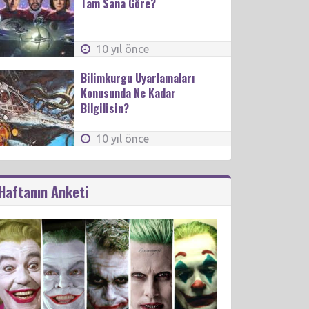
Tam Sana Göre?
10 yıl önce
Bilimkurgu Uyarlamaları
Konusunda Ne Kadar
Bilgilisin?
10 yıl önce
Haftanın Anketi