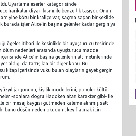
dı. Uyarlama eserler kategorisinde
e harikalar diyarı kısmı ile benzerlik taşıyor. Onun
m yine kötü bir kraliçe var, saçma sapan bir şekilde
k burada işler Alice’in başına gelenler kadar gergin ya
ğı ögeler itibari ile kesinlikle bir uyuşturucu tesirinde
zarın ölüm nedenleri arasında uyuşturucu madde
çerisinde Alice’in başına gelenlerin alt metinlerinde
er aldığı da tartışılan bir diğer konu. Bu
u kitap içerisinde vuku bulan olayların gayet gergin
orum.
yüzyıl jargonunu, kişilik modellerini, popüler kültür
ermeler -sonlara doğru Hadoken atan karakter gibi- ile
le bir mesaj kaygısı gütmeden kaleme alınmış salt
dahi bunu düşünmeden okudum, keyif almak için