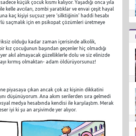
sadece küçük çocuk kısmı kalıyor. Yaşadığı onca yıla
 kelle avcıları, zombi yaratıklar ve envai çeşit hayal
na kaç kişiyi suçsuz yere ‘silktiğinin’ haddi hesabı
rlü saçmalık için en psikopat çözümleri üretmeye
riksiz olduğu kadar zaman içerisinde alkolik,
k bir kız çocuğunun başından geçenler hiç olmadığı
r akıl almayacak güzelliklerle dolu ve siz elinizde
kafayı kırmış olmaktan- adam öldürüyorsunuz!
ne piyasaya çıkan ancak çok az kişinin dikkatini
ığını düşünüyorum. Ana akım serilerden sıra gelmedi
syal medya hesabında kendisi ile karşılaştım. Merak
er iyi ki şu an arşivimde yer alıyor.