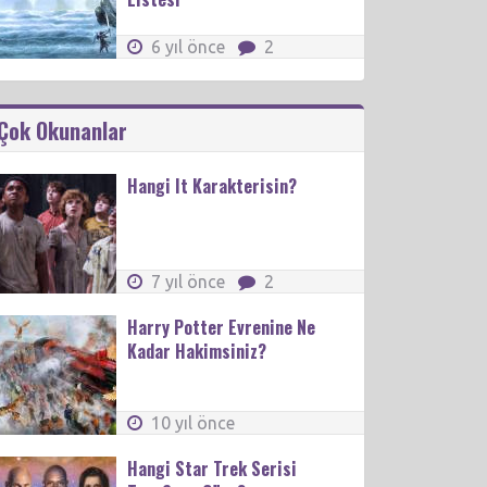
6 yıl önce
2
Çok Okunanlar
Hangi It Karakterisin?
7 yıl önce
2
Harry Potter Evrenine Ne
Kadar Hakimsiniz?
10 yıl önce
Hangi Star Trek Serisi