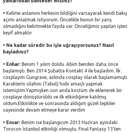
yanlarından bahseder misiniz?
•
Kelime anlamını herkesin bildiğini varsayarak kendi bakış
açımı anlatmak istiyorum. Öncelikle bunun bir yarış
olmadığını belirtmekte fayda var. Önceliğimiz yapılan işten
keyif almaktır
•
Ne kadar süredir bu işle uğraşıyorsunuz? Nasıl
başladınız?
•
Enhar:
Benim 1 yılım doldu. Abim benden daha önce
başlamıştı. Ben 2014 Şubatta Kontakt 4 ile başladım. İlk
cosplayim Gungrave, aslında cosplay olarak başlamamıştı.
Karakterin silahını (Tabut) hobi amaçlı yapmak
istemiştim.Yapmışken son anda kostüm de eklenerek bir
cosplaye dönüştürüldü ve ilk etkinliğime katılmış
oldum.Etkinlikte ve sonrasında aldığım güzel tepkiler
sayesinde devam etmeye karar verdim
•
Ensar:
Benim ise başlangıcım 2013 Haziran ayındaki
Torucon İstanbul etkinliği olmuştu. Final Fantasy 13’ten