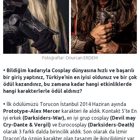
Fotoğraflar: Onurcan ERDEM
•
Bildiğim kadarıyla Cosplay dünyasına hızlı ve başarılı
bir giriş yaptınız, Türkiye’nin en iyisi
oldunuz ve bir çok
ödül kazandınız, bu zamana kadar hangi etkinliklerde
hangi karakterlerle ödül aldınız?
•
İlk ödülümüzü Torucon İstanbul 2014 Haziran ayında
Prototype-Alex Mercer
karakteri ile aldık. Kontakt 5’te En
iyi erkek
(Darksiders-War),
en iyi grup cosplay
(Devil may
Cry-Dante & Vergil)
ve Eurocosplay
(Darksiders-Death)
olarak 3 farklı dalda birincilik aldık. Son olarak da İzmir
Dracon’da özgün karakter olan tasarım ile ikinciliğimiz var.