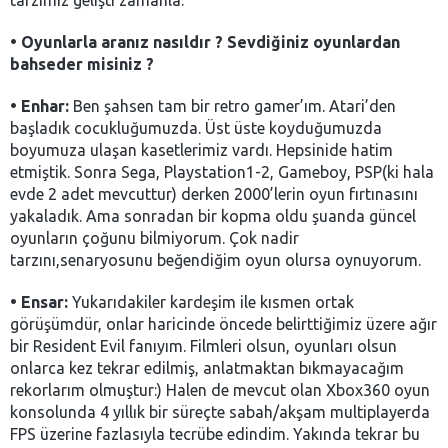
•
Oyunlarla aranız nasıldır ? Sevdiğiniz oyunlardan
bahseder misiniz ?
•
Enhar:
Ben şahsen tam bir retro gamer’ım. Atari’den
başladık cocukluğumuzda. Üst üste koyduğumuzda
boyumuza ulaşan kasetlerimiz vardı. Hepsinide hatim
etmiştik. Sonra Sega, Playstation1-2, Gameboy, PSP(ki hala
evde 2 adet mevcuttur) derken 2000’lerin oyun fırtınasını
yakaladık. Ama sonradan bir kopma oldu şuanda güncel
oyunların çoğunu bilmiyorum. Çok nadir
tarzını,senaryosunu beğendiğim oyun olursa oynuyorum.
•
Ensar:
Yukarıdakiler kardeşim ile kısmen ortak
görüşümdür, onlar haricinde öncede belirttiğimiz üzere ağır
bir Resident Evil fanıyım. Filmleri olsun, oyunları olsun
onlarca kez tekrar edilmiş, anlatmaktan bıkmayacağım
rekorlarım olmuştur:) Halen de mevcut olan Xbox360 oyun
konsolunda 4 yıllık bir süreçte sabah/akşam multiplayerda
FPS üzerine fazlasıyla tecrübe edindim. Yakında tekrar bu