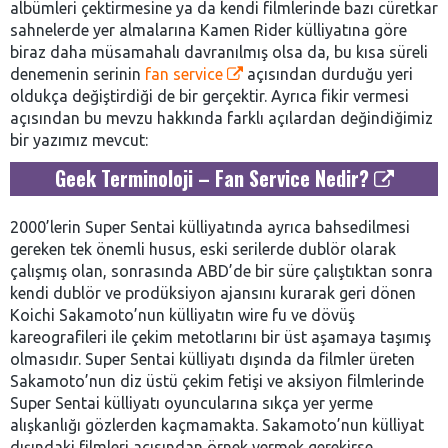
albümleri çektirmesine ya da kendi filmlerinde bazı cüretkar
sahnelerde yer almalarına Kamen Rider külliyatına göre
biraz daha müsamahalı davranılmış olsa da, bu kısa süreli
denemenin serinin
fan service
açısından durduğu yeri
oldukça değiştirdiği de bir gerçektir. Ayrıca fikir vermesi
açısından bu mevzu hakkında farklı açılardan değindiğimiz
bir yazımız mevcut:
Geek Terminoloji – Fan Service Nedir?
2000’lerin Super Sentai külliyatında ayrıca bahsedilmesi
gereken tek önemli husus, eski serilerde dublör olarak
çalışmış olan, sonrasında ABD’de bir süre çalıştıktan sonra
kendi dublör ve prodüksiyon ajansını kurarak geri dönen
Koichi Sakamoto’nun külliyatın wire fu ve dövüş
kareografileri ile çekim metotlarını bir üst aşamaya taşımış
olmasıdır. Super Sentai külliyatı dışında da filmler üreten
Sakamoto’nun diz üstü çekim fetişi ve aksiyon filmlerinde
Super Sentai külliyatı oyuncularına sıkça yer yerme
alışkanlığı gözlerden kaçmamakta. Sakamoto’nun külliyat
dışındaki filmleri açısından örnek vermek gerekirse