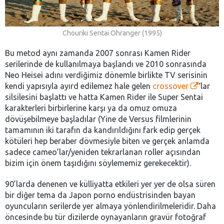
Chouriki Sentai Ohranger (1995)
Bu metod aynı zamanda 2007 sonrası Kamen Rider
serilerinde de kullanılmaya başlandı ve 2010 sonrasında
Neo Heisei adını verdiğimiz dönemle birlikte TV serisinin
kendi yapısıyla ayırd edilemez hale gelen
crossover
‘lar
silsilesini başlattı ve hatta Kamen Rider ile Super Sentai
karakterleri birbirlerine karşı ya da omuz omuza
dövüşebilmeye başladılar (Yine de Versus filmlerinin
tamamının iki tarafın da kandırıldığını fark edip gerçek
kötüleri hep beraber dövmesiyle biten ve gerçek anlamda
sadece cameo’lar/yeniden tekrarlanan roller açısından
bizim için önem taşıdığını söylememiz gerekecektir).
90’larda denenen ve külliyatta etkileri yer yer de olsa süren
bir diğer tema da Japon porno endüstrisinden bayan
oyuncuların serilerde yer almaya yönlendirilmeleridir. Daha
öncesinde bu tür dizilerde oynayanların gravür fotoğraf