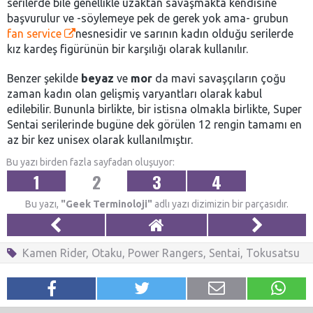
serilerde bile genellikle uzaktan savaşmakta kendisine
başvurulur ve -söylemeye pek de gerek yok ama- grubun
fan service
nesnesidir ve sarının kadın olduğu serilerde
kız kardeş figürünün bir karşılığı olarak kullanılır.
Benzer şekilde
beyaz
ve
mor
da mavi savaşçıların çoğu
zaman kadın olan gelişmiş varyantları olarak kabul
edilebilir. Bununla birlikte, bir istisna olmakla birlikte, Super
Sentai serilerinde bugüne dek görülen 12 rengin tamamı en
az bir kez unisex olarak kullanılmıştır.
Bu yazı birden fazla sayfadan oluşuyor:
1
2
3
4
Bu yazı,
"Geek Terminoloji"
adlı yazı dizimizin bir parçasıdır.
Kamen Rider
,
Otaku
,
Power Rangers
,
Sentai
,
Tokusatsu