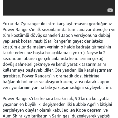
Yukarıda Zyuranger ile intro karşılaştırmasını gördüğünüz
Power Rangers’in ilk sezonlarında tüm canavar dövüşleri ve
tüm kostümlü dövüş sahneleri Japon versiyonuna dublaj
yapılarak kotarılmıştı (Sarı Ranger’ın gayet dar lateks
kostüm altında malum yerinin o halde kadraja girmesinin
takdir edersiniz başka bir açıklaması yoktu). Neyse ki 2.
sezondan itibaren gerçek anlamda kendilerinin çektiği
dövüş sahneleri çekmeye ve kendi yaratık tasarımlarını
kullanmaya başlayabildiler. Öte yandan illa karşılaştırmam
gerekirse, Power Rangers’in dramatik doz, birbirine
bağlantılı bölümler ve aksiyon kareografisi olarak Japon
versiyonlarının yanına bile yaklaşamadığını söyleyebilirim.
Power Rangers’i bir kenara bırakırsak, 90’larda külliyatta
yaşanan en büyük iki değişmeden ilki Bubble Age’in bitişini
perçinleyen olaylar olarak kabul edilen Kobe depremi ve
Aum Shinrikyo tarikatının Sarin gazı düzenleyerek yaptığı