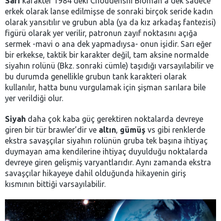
Sarı
karakter 1984’deki Choudenshi Bioman’a dek sadece
erkek olarak lanse edilmişse de sonraki birçok seride kadın
olarak yansıtılır ve grubun abla (ya da kız arkadaş fantezisi)
figürü olarak yer verilir, patronun zayıf noktasını açığa
sermek -mavi o ana dek yapmadıysa- onun işidir. Sarı eğer
bir erkekse, taktik bir karakter değil, tam aksine normalde
siyahın rolünü (Bkz. sonraki cümle) taşıdığı varsayılabilir ve
bu durumda genellikle grubun tank karakteri olarak
kullanılır, hatta bunu vurgulamak için şişman sarılara bile
yer verildiği olur.
Siyah
daha çok kaba güç gerektiren noktalarda devreye
giren bir tür brawler’dir ve
altın
,
gümüş
vs gibi renklerde
ekstra savaşçılar siyahın rolünün gruba tek başına ihtiyaç
duymayan ama kendilerine ihtiyaç duyulduğu noktalarda
devreye giren gelişmiş varyantlarıdır. Aynı zamanda ekstra
savaşçılar hikayeye dahil olduğunda hikayenin giriş
kısmının bittiği varsayılabilir.