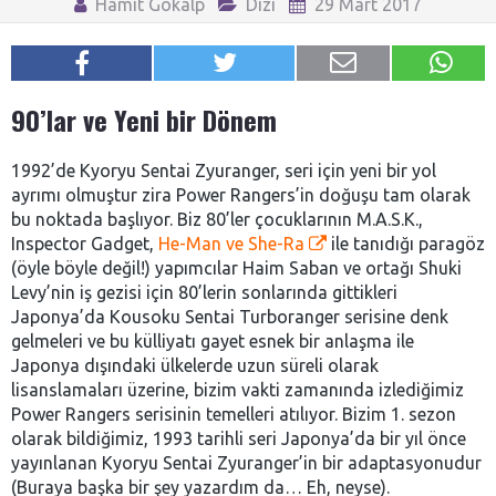
Hamit Gökalp
Dizi
29 Mart 2017
90’lar ve Yeni bir Dönem
1992’de Kyoryu Sentai Zyuranger, seri için yeni bir yol
ayrımı olmuştur zira Power Rangers’in doğuşu tam olarak
bu noktada başlıyor. Biz 80’ler çocuklarının M.A.S.K.,
Inspector Gadget,
He-Man ve She-Ra
ile tanıdığı paragöz
(öyle böyle değil!) yapımcılar Haim Saban ve ortağı Shuki
Levy’nin iş gezisi için 80’lerin sonlarında gittikleri
Japonya’da Kousoku Sentai Turboranger serisine denk
gelmeleri ve bu külliyatı gayet esnek bir anlaşma ile
Japonya dışındaki ülkelerde uzun süreli olarak
lisanslamaları üzerine, bizim vakti zamanında izlediğimiz
Power Rangers serisinin temelleri atılıyor. Bizim 1. sezon
olarak bildiğimiz, 1993 tarihli seri Japonya’da bir yıl önce
yayınlanan Kyoryu Sentai Zyuranger’in bir adaptasyonudur
(Buraya başka bir şey yazardım da… Eh, neyse).