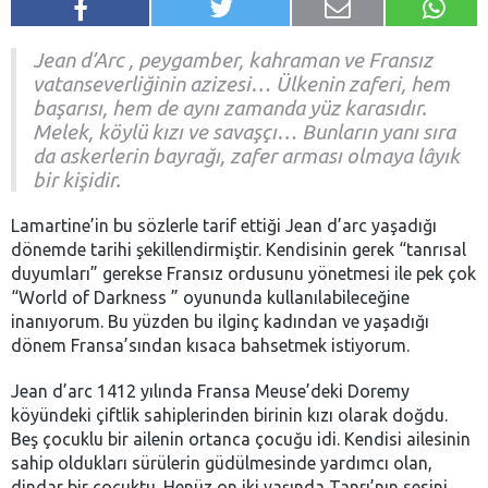
Jean d’Arc , peygamber, kahraman ve Fransız
vatanseverliğinin azizesi… Ülkenin zaferi, hem
başarısı, hem de aynı zamanda yüz karasıdır.
Melek, köylü kızı ve savaşçı… Bunların yanı sıra
da askerlerin bayrağı, zafer arması olmaya lâyık
bir kişidir.
Lamartine’in bu sözlerle tarif ettiği Jean d’arc yaşadığı
dönemde tarihi şekillendirmiştir. Kendisinin gerek “tanrısal
duyumları” gerekse Fransız ordusunu yönetmesi ile pek çok
“World of Darkness ” oyununda kullanılabileceğine
inanıyorum. Bu yüzden bu ilginç kadından ve yaşadığı
dönem Fransa’sından kısaca bahsetmek istiyorum.
Jean d’arc 1412 yılında Fransa Meuse’deki Doremy
köyündeki çiftlik sahiplerinden birinin kızı olarak doğdu.
Beş çocuklu bir ailenin ortanca çocuğu idi. Kendisi ailesinin
sahip oldukları sürülerin güdülmesinde yardımcı olan,
dindar bir çocuktu. Henüz on iki yaşında Tanrı’nın sesini