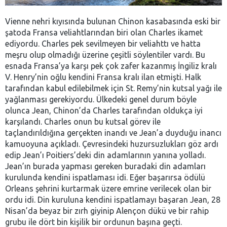
Vienne nehri kıyısında bulunan Chinon kasabasında eski bir
şatoda Fransa veliahtlarından biri olan Charles ikamet
ediyordu. Charles pek sevilmeyen bir veliahttı ve hatta
meşru olup olmadığı üzerine çeşitli söylentiler vardı. Bu
esnada Fransa’ya karşı pek çok zafer kazanmış İngiliz kralı
V. Henry’nin oğlu kendini Fransa kralı ilan etmişti. Halk
tarafından kabul edilebilmek için St. Remy’nin kutsal yağı ile
yağlanması gerekiyordu. Ülkedeki genel durum böyle
olunca Jean, Chinon’da Charles tarafından oldukça iyi
karşılandı. Charles onun bu kutsal görev ile
taçlandırıldığına gerçekten inandı ve Jean’a duyduğu inancı
kamuoyuna açıkladı. Çevresindeki huzursuzlukları göz ardı
edip Jean’ı Poitiers’deki din adamlarının yanına yolladı.
Jean’ın burada yapması gereken buradaki din adamları
kurulunda kendini ispatlaması idi. Eğer başarırsa ödülü
Orleans şehrini kurtarmak üzere emrine verilecek olan bir
ordu idi. Din kuruluna kendini ispatlamayı başaran Jean, 28
Nisan’da beyaz bir zırh giyinip Alençon dükü ve bir rahip
grubu ile dört bin kişilik bir ordunun başına geçti.