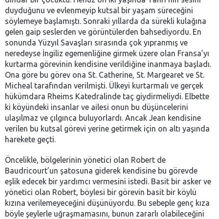
duyduğunu ve evlenmeyip kutsal bir yaşam süreceğini
söylemeye başlamıştı. Sonraki yıllarda da sürekli kulağına
gelen gaip seslerden ve görüntülerden bahsediyordu. En
sonunda Yüzyıl Savaşları sırasında çok yıpranmış ve
neredeyse İngiliz egemenliğine girmek üzere olan Fransa’yı
kurtarma görevinin kendisine verildiğine inanmaya başladı.
Ona göre bu görev ona St. Catherine, St. Margearet ve St.
Micheal tarafından verilmişti. Ülkeyi kurtarmalı ve gerçek
hükümdara Rheims Katedralinde taç giydirmeliydi. Elbette
ki köyündeki insanlar ve ailesi onun bu düşüncelerini
ulaşılmaz ve çılgınca buluyorlardı. Ancak Jean kendisine
verilen bu kutsal görevi yerine getirmek için on altı yaşında
harekete geçti.
Öncelikle, bölgelerinin yönetici olan Robert de
Baudricourt’un şatosuna giderek kendisine bu görevde
eşlik edecek bir yardımcı vermesini istedi. Basit bir asker ve
yönetici olan Robert, böylesi bir görevin basit bir köylü
kızına verilemeyeceğini düşünüyordu. Bu sebeple genç kıza
böyle şeylerle uğraşmamasını, bunun zararlı olabileceğini