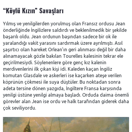
“Köylü Kızın” Savaşları
Yılmış ve yenilgilerden yorulmuş olan Fransız ordusu Jean
önderliğinde İngilizlere saldırdı ve beklenilmedik bir şekilde
başarılı oldu. Jean ordunun başından sadece bir ok ile
yaralandığı vakit yarasını sardırmak üzere ayrılmıştı. Asıl
şaşırtıcı olan hareket Orlean’ın geri alınması değil bir daha
alınamayacak gözle bakılan Tourelles kalesinin tekrar ele
geçirilmesiydi. Söylenenlere göre genç kız kalenin
merdivenlerini ilk çıkan kişi idi. Kaleden kaçan İngiliz
komutan Glasdale ve askerleri ise kaçarken ateşe verilen
köprünün çökmesi ile suya düştüler. Bu noktadan sonra
adeta tersine dönen yazgıda, İngiltere Fransa karşısında
yenilgi üstüne yenilgi almaya başladı. Orduda daima önemli
görevler alan Jean ise ordu ve halk tarafından giderek daha
çok seviliyordu.