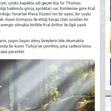
rum, çünkü kapakta adı geçen kişi Sir Thomas
iği hakkında görüş ayrılıkları var. Kimilerine göre Kral
urduğu Yuvarlak Masa Düzeni’nin bir üyesi, bir soylu
k olayın komşusu ile ettiği kavga olan sıradan bir
ngiz olmakla birlikte Kral Arthur ile ilgili yazılı
.
rın, yaşını başını almış bireylerin bile okumakta
ında bir kısmı Türkçe’ye çevrilmiş ama sadece konu
, kapa parantez.