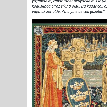
yaşamadım, rahat rahat okuyabildim. On yaşınd
konusunda biraz sıkıntı oldu. Bu kadar çok öz
yapmak zor oldu. Ama yine de çok güzeldi.”