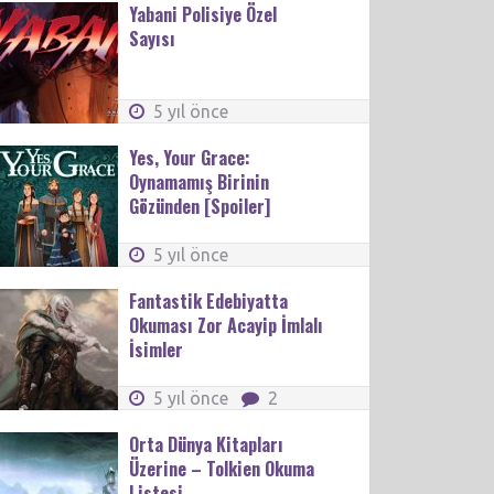
Yabani Polisiye Özel
Sayısı
5 yıl önce
Yes, Your Grace:
Oynamamış Birinin
Gözünden [Spoiler]
5 yıl önce
Fantastik Edebiyatta
Okuması Zor Acayip İmlalı
İsimler
5 yıl önce
2
Orta Dünya Kitapları
Üzerine – Tolkien Okuma
Listesi