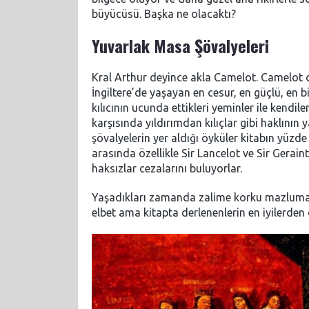
büyücüsü. Başka ne olacaktı?
Yuvarlak Masa Şövalyeleri
Kral Arthur deyince akla Camelot. Camelot d
İngiltere’de yaşayan en cesur, en güçlü, en b
kılıcının ucunda ettikleri yeminler ile kendi
karşısında yıldırımdan kılıçlar gibi haklının
şövalyelerin yer aldığı öyküler kitabın yüzde
arasında özellikle Sir Lancelot ve Sir Gerain
haksızlar cezalarını buluyorlar.
Yaşadıkları zamanda zalime korku mazluma u
elbet ama kitapta derlenenlerin en iyilerden 