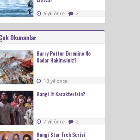
6 yıl önce
2
Çok Okunanlar
Harry Potter Evrenine Ne
Kadar Hakimsiniz?
10 yıl önce
Hangi It Karakterisin?
7 yıl önce
2
Hangi Star Trek Serisi