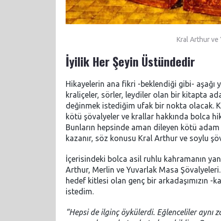
Kral Arthur ve
İyilik Her Şeyin Üstündedir
Hikayelerin ana fikri -beklendiği gibi- aşağı 
kraliçeler, sörler, leydiler olan bir kitapta 
değinmek istediğim ufak bir nokta olacak. Ki
kötü şövalyeler ve krallar hakkında bolca h
Bunların hepsinde aman dileyen kötü adam aff
kazanır, söz konusu Kral Arthur ve soylu şö
İçerisindeki bolca asil ruhlu kahramanın yanı 
Arthur, Merlin ve Yuvarlak Masa Şövalyeleri
hedef kitlesi olan genç bir arkadaşımızın -ka
istedim.
“Hepsi de ilginç öykülerdi. Eğlenceliler ayn