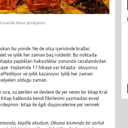
 Yuvarlak Masa Şövalyeleri
yukarı bu yönde. Ne de olsa içerisinde krallar,
adalet ve iyilik her zaman baş roldedir. Bu noktada
tapta yaptıkları haksızlıklar sonunda cezalandırılan
ikaye -toplamda 17 hikaye var kitapta- okuyoruz.
ediliyor ve iyilik kazanıyor. İyilik her zaman
valyeleri olduğu zaman.
sıra, su perileri ve devlere de yer veren bir kitap Kral
. Kitap hakkında kendi fikirlerimi yazmadan evvel
rdeşimin- kitap ile ilgili düşüncelerine yer vermek
ı zamanda, keyifle okudum. Okuma kısmında bir zorluk