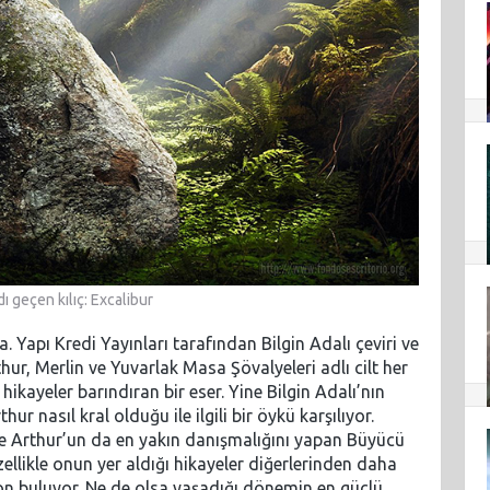
ı geçen kılıç: Excalibur
 Yapı Kredi Yayınları tarafından Bilgin Adalı çeviri ve
hur, Merlin ve Yuvarlak Masa Şövalyeleri adlı cilt her
hikayeler barındıran bir eser. Yine Bilgin Adalı’nın
r nasıl kral olduğu ile ilgili bir öykü karşılıyor.
ide Arthur’un da en yakın danışmalığını yapan Büyücü
ellikle onun yer aldığı hikayeler diğerlerinden daha
son buluyor. Ne de olsa yaşadığı dönemin en güçlü