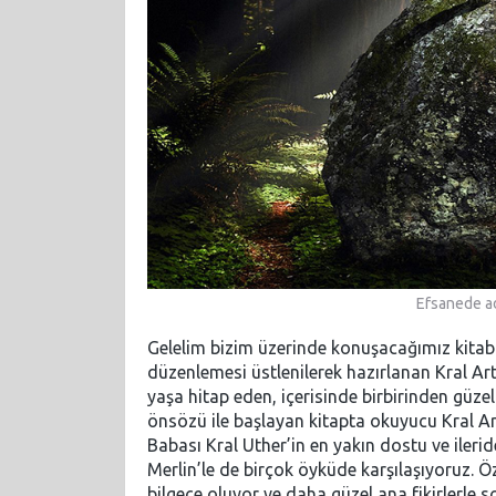
Efsanede ad
Gelelim bizim üzerinde konuşacağımız kitaba.
düzenlemesi üstlenilerek hazırlanan Kral Art
yaşa hitap eden, içerisinde birbirinden güzel 
önsözü ile başlayan kitapta okuyucu Kral Arthu
Babası Kral Uther’in en yakın dostu ve iler
Merlin’le de birçok öyküde karşılaşıyoruz. Öz
bilgece oluyor ve daha güzel ana fikirlerle 