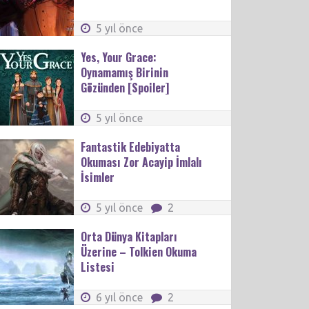
5 yıl önce
Yes, Your Grace:
Oynamamış Birinin
Gözünden [Spoiler]
5 yıl önce
Fantastik Edebiyatta
Okuması Zor Acayip İmlalı
İsimler
5 yıl önce
2
Orta Dünya Kitapları
Üzerine – Tolkien Okuma
Listesi
6 yıl önce
2