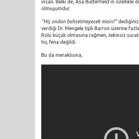
insan. Belki de, Asa Butterfield’in özellikl
olmuşumdur.
“Hiç ondan bahsetmeyecek misin?”
dediğiniz
verdiği Dr. Mengele tipli Barron üzerine faz
Rolü küçük olmasına rağmen, tekinsiz suratl
hiç fena değildi.
Bu da meraklısına,