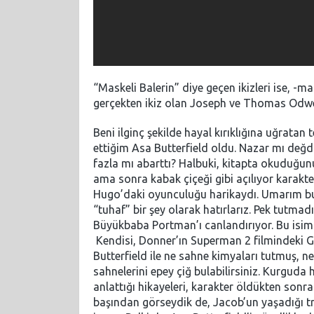
“Maskeli Balerin” diye geçen ikizleri ise, -m
gerçekten ikiz olan Joseph ve Thomas Odwe
Beni ilginç şekilde hayal kırıklığına uğrata
ettiğim Asa Butterfield oldu. Nazar mı değd
fazla mı abarttı? Halbuki, kitapta okuduğun
ama sonra kabak çiçeği gibi açılıyor karakt
Hugo’daki oyunculuğu harikaydı. Umarım bu
“tuhaf” bir şey olarak hatırlarız. Pek tutma
Büyükbaba Portman’ı canlandırıyor. Bu isim d
Kendisi, Donner’ın Superman 2 filmindeki G
Butterfield ile ne sahne kimyaları tutmuş, n
sahnelerini epey çiğ bulabilirsiniz. Kurgud
anlattığı hikayeleri, karakter öldükten sonra
başından görseydik de, Jacob’un yaşadığı tr