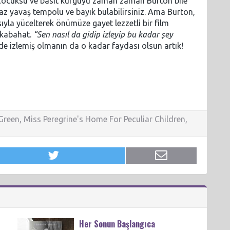
u çocuksu ve basit kurguyu zaman zaman Burton bile
raz yavaş tempolu ve bayık bulabilirsiniz. Ama Burton,
ıyla yücelterek önümüze gayet lezzetli bir film
 kabahat.
“Sen nasıl da gidip izleyip bu kadar şey
e izlemiş olmanın da o kadar faydası olsun artık!
Green
,
Miss Peregrine's Home For Peculiar Children
,
Her Sonun Başlangıca