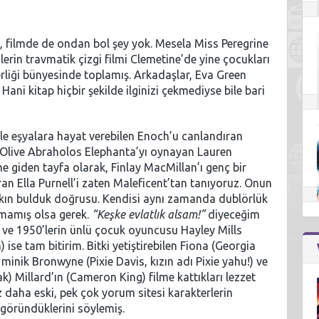
filmde de ondan bol şey yok. Mesela Miss Peregrine
erin travmatik çizgi filmi Clemetine’de yine çocukları
rliği bünyesinde toplamış. Arkadaşlar, Eva Green
i kitap hiçbir şekilde ilginizi çekmediyse bile bari
kle eşyalara hayat verebilen Enoch’u canlandıran
mız Olive Abraholos Elephanta’yı oynayan Lauren
e giden tayfa olarak, Finlay MacMillan’ı genç bir
n Ella Purnell’i zaten Maleficent’tan tanıyoruz. Onun
akın bulduk doğrusu. Kendisi aynı zamanda dublörlük
gamamış olsa gerek.
“Keşke evlatlık alsam!”
diyeceğim
n ve 1950’lerin ünlü çocuk oyuncusu Hayley Mills
ise tam bitirim. Bitki yetiştirebilen Fiona (Georgia
minik Bronwyne (Pixie Davis, kızın adı Pixie yahu!) ve
k) Millard’ın (Cameron King) filme kattıkları lezzet
 daha eski, pek çok yorum sitesi karakterlerin
göründüklerini söylemiş.