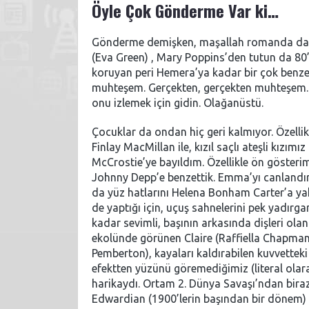
Öyle Çok Gönderme Var ki…
Gönderme demişken, maşallah romanda da, 
(Eva Green) , Mary Poppins’den tutun da 80’l
koruyan peri Hemera’ya kadar bir çok benze
muhteşem. Gerçekten, gerçekten muhteşem. Han
onu izlemek için gidin. Olağanüstü.
Çocuklar da ondan hiç geri kalmıyor. Özelli
Finlay MacMillan ile, kızıl saçlı ateşli kızı
McCrostie’ye bayıldım. Özellikle ön gösterim
Johnny Depp’e benzettik. Emma’yı canlandıra
da yüz hatlarını Helena Bonham Carter’a y
de yaptığı için, uçuş sahnelerini pek yadır
kadar sevimli, başının arkasında dişleri ola
ekolünde görünen Claire (Raffiella Chapman) 
Pemberton), kayaları kaldırabilen kuvvetteki 
efektten yüzünü göremediğimiz (literal olara
harikaydı. Ortam 2. Dünya Savaşı’ndan biraz
Edwardian (1900’lerin başından bir dönem) 