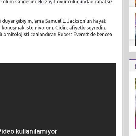
e de ölüm sahnesindeki zayıf oyunculuğundan rahatsız
i duyar gibiyim, ama Samuel L. Jackson’un hayat
la konuşmak istemiyorum. Gidin, afiyetle seyredin.
ı ornitolojisti canlandıran Rupert Everett de bencen