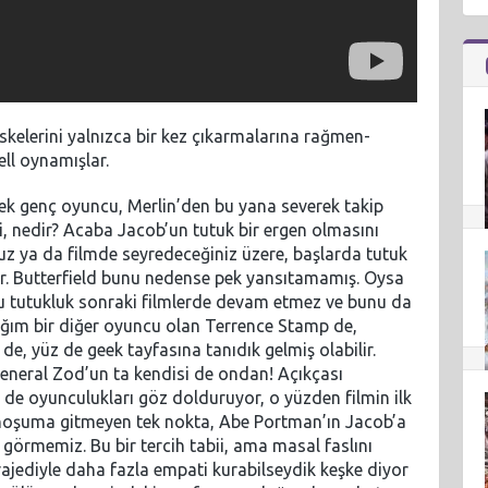
askelerini yalnızca bir kez çıkarmalarına rağmen-
ll oynamışlar.
n tek genç oyuncu, Merlin’den bu yana severek takip
i, nedir? Acaba Jacob’un tutuk bir ergen olmasını
uz ya da filmde seyredeceğiniz üzere, başlarda tutuk
er. Butterfield bunu nedense pek yansıtamamış. Oysa
 tutukluk sonraki filmlerde devam etmez ve bunu da
dığım bir diğer oyuncu olan Terrence Stamp de,
e, yüz de geek tayfasına tanıdık gelmiş olabilir.
eneral Zod’un ta kendisi de ondan! Açıkçası
e de oyunculukları göz dolduruyor, o yüzden filmin ilk
a hoşuma gitmeyen tek nokta, Abe Portman’ın Jacob’a
 görmemiz. Bu bir tercih tabii, ama masal faslını
ajediyle daha fazla empati kurabilseydik keşke diyor