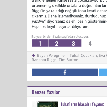
trajik, ergenler içinse fazla çocuksuydu. B
örtememiş, özellikle ortalara doğru filmi bi
Riggs’in yakaladığı değişik tonu kendi dehas
çıkarmış. Daha izlemediyseniz, durduğunuz
yazdın?”
diyorsanız da eh, basın gösterimind
Hepinize keyifli seyirler diliyorum.
Bu yazı birden fazla sayfadan oluşuyor:
1
2
3
4
Bayan Peregrine'in Tuhaf Çocukları
,
Eva 
Ransom Riggs
,
Tim Burton
Benzer Yazılar
Tuhafların Masalsı Yaşamı: