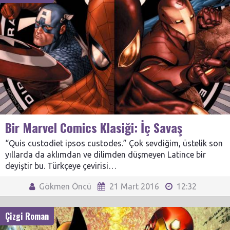
Bir Marvel Comics Klasiği: İç Savaş
“Quis custodiet ipsos custodes.” Çok sevdiğim, üstelik son
yıllarda da aklımdan ve dilimden düşmeyen Latince bir
deyiştir bu. Türkçeye çevirisi…
Gökmen Öncü
21 Mart 2016
12:32
Çizgi Roman