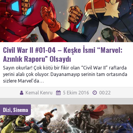
Civil War II #01-04 – Keşke İsmi “Marvel:
Azınlık Raporu” Olsaydı
Sayın okurlar! Çok kötü bir fikir olan “Civil War II” raflarda
yerini alalı çok oluyor. Dayanamayıp serinin tam ortasında
sizlere Marvel’da…
Kemal Kenru
5 Ekim 2016
00:22
Dizi
,
Sinema