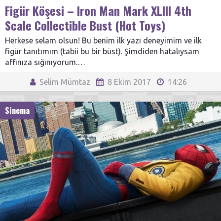
Figür Köşesi – Iron Man Mark XLIII 4th
Scale Collectible Bust (Hot Toys)
Herkese selam olsun! Bu benim ilk yazı deneyimim ve ilk
figür tanıtımım (tabii bu bir büst). Şimdiden hatalıysam
affınıza sığınıyorum.…
Selim Mümtaz
8 Ekim 2017
14:26
Sinema