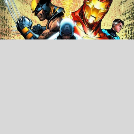
Civil War Çizgi Roman Analizi ve
Çözümlemesi
Marvel’in son bombası Captain America : Civil War’a az bir
zaman kalmışken hem çizgi romanı tanıtalım, hem de
görünenden fazlasını…
Cihan Türe
21 Mart 2016
00:01
3