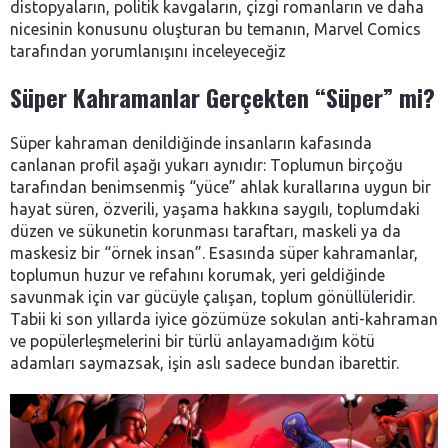
distopyaların, politik kavgaların, çizgi romanların ve daha
nicesinin konusunu oluşturan bu temanın, Marvel Comics
tarafından yorumlanışını inceleyeceğiz
Süper Kahramanlar Gerçekten “Süper” mi?
Süper kahraman denildiğinde insanların kafasında
canlanan profil aşağı yukarı aynıdır: Toplumun birçoğu
tarafından benimsenmiş “yüce” ahlak kurallarına uygun bir
hayat süren, özverili, yaşama hakkına saygılı, toplumdaki
düzen ve sükunetin korunması taraftarı, maskeli ya da
maskesiz bir “örnek insan”. Esasında süper kahramanlar,
toplumun huzur ve refahını korumak, yeri geldiğinde
savunmak için var gücüyle çalışan, toplum gönüllüleridir.
Tabii ki son yıllarda iyice gözümüze sokulan anti-kahraman
ve popülerleşmelerini bir türlü anlayamadığım kötü
adamları saymazsak, işin aslı sadece bundan ibarettir.