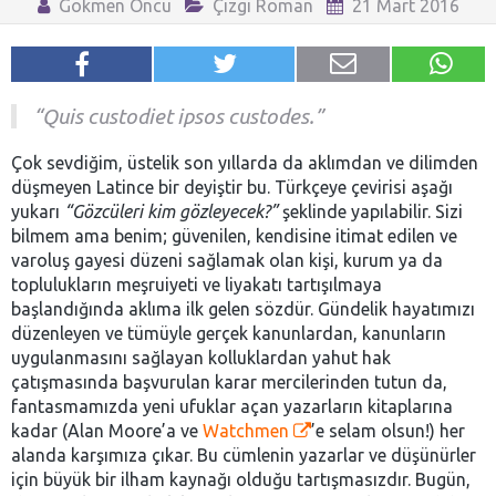
Gökmen Öncü
Çizgi Roman
21 Mart 2016
“Quis custodiet ipsos custodes.”
Çok sevdiğim, üstelik son yıllarda da aklımdan ve dilimden
düşmeyen Latince bir deyiştir bu. Türkçeye çevirisi aşağı
yukarı
“Gözcüleri kim gözleyecek?”
şeklinde yapılabilir. Sizi
bilmem ama benim; güvenilen, kendisine itimat edilen ve
varoluş gayesi düzeni sağlamak olan kişi, kurum ya da
toplulukların meşruiyeti ve liyakatı tartışılmaya
başlandığında aklıma ilk gelen sözdür. Gündelik hayatımızı
düzenleyen ve tümüyle gerçek kanunlardan, kanunların
uygulanmasını sağlayan kolluklardan yahut hak
çatışmasında başvurulan karar mercilerinden tutun da,
fantasmamızda yeni ufuklar açan yazarların kitaplarına
kadar (Alan Moore’a ve
Watchmen
’e selam olsun!) her
alanda karşımıza çıkar. Bu cümlenin yazarlar ve düşünürler
için büyük bir ilham kaynağı olduğu tartışmasızdır. Bugün,