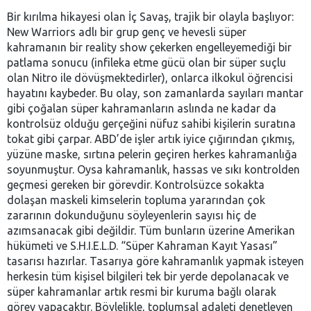
Bir kırılma hikayesi olan İç Savaş, trajik bir olayla başlıyor:
New Warriors adlı bir grup genç ve hevesli süper
kahramanın bir reality show çekerken engelleyemediği bir
patlama sonucu (infileka etme gücü olan bir süper suçlu
olan Nitro ile dövüşmektedirler), onlarca ilkokul öğrencisi
hayatını kaybeder. Bu olay, son zamanlarda sayıları mantar
gibi çoğalan süper kahramanların aslında ne kadar da
kontrolsüz olduğu gerçeğini nüfuz sahibi kişilerin suratına
tokat gibi çarpar. ABD’de işler artık iyice çığırından çıkmış,
yüzüne maske, sırtına pelerin geçiren herkes kahramanlığa
soyunmuştur. Oysa kahramanlık, hassas ve sıkı kontrolden
geçmesi gereken bir görevdir. Kontrolsüzce sokakta
dolaşan maskeli kimselerin topluma yararından çok
zararının dokunduğunu söyleyenlerin sayısı hiç de
azımsanacak gibi değildir. Tüm bunların üzerine Amerikan
hükümeti ve S.H.I.E.L.D. “Süper Kahraman Kayıt Yasası”
tasarısı hazırlar. Tasarıya göre kahramanlık yapmak isteyen
herkesin tüm kişisel bilgileri tek bir yerde depolanacak ve
süper kahramanlar artık resmi bir kuruma bağlı olarak
görev yapacaktır. Böylelikle, toplumsal adaleti denetleyen