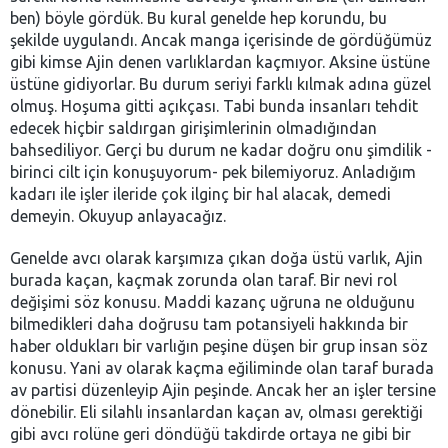
ben) böyle gördük. Bu kural genelde hep korundu, bu
şekilde uygulandı. Ancak manga içerisinde de gördüğümüz
gibi kimse Ajin denen varlıklardan kaçmıyor. Aksine üstüne
üstüne gidiyorlar. Bu durum seriyi farklı kılmak adına güzel
olmuş. Hoşuma gitti açıkçası. Tabi bunda insanları tehdit
edecek hiçbir saldırgan girişimlerinin olmadığından
bahsediliyor. Gerçi bu durum ne kadar doğru onu şimdilik -
birinci cilt için konuşuyorum- pek bilemiyoruz. Anladığım
kadarı ile işler ileride çok ilginç bir hal alacak, demedi
demeyin. Okuyup anlayacağız.
Genelde avcı olarak karşımıza çıkan doğa üstü varlık, Ajin
burada kaçan, kaçmak zorunda olan taraf. Bir nevi rol
değişimi söz konusu. Maddi kazanç uğruna ne olduğunu
bilmedikleri daha doğrusu tam potansiyeli hakkında bir
haber oldukları bir varlığın peşine düşen bir grup insan söz
konusu. Yani av olarak kaçma eğiliminde olan taraf burada
av partisi düzenleyip Ajin peşinde. Ancak her an işler tersine
dönebilir. Eli silahlı insanlardan kaçan av, olması gerektiği
gibi avcı rolüne geri döndüğü takdirde ortaya ne gibi bir