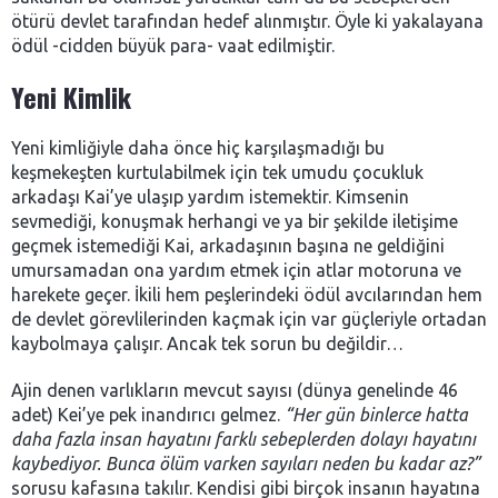
ötürü devlet tarafından hedef alınmıştır. Öyle ki yakalayana
ödül -cidden büyük para- vaat edilmiştir.
Yeni Kimlik
Yeni kimliğiyle daha önce hiç karşılaşmadığı bu
keşmekeşten kurtulabilmek için tek umudu çocukluk
arkadaşı Kai’ye ulaşıp yardım istemektir. Kimsenin
sevmediği, konuşmak herhangi ve ya bir şekilde iletişime
geçmek istemediği Kai, arkadaşının başına ne geldiğini
umursamadan ona yardım etmek için atlar motoruna ve
harekete geçer. İkili hem peşlerindeki ödül avcılarından hem
de devlet görevlilerinden kaçmak için var güçleriyle ortadan
kaybolmaya çalışır. Ancak tek sorun bu değildir…
Ajin denen varlıkların mevcut sayısı (dünya genelinde 46
adet) Kei’ye pek inandırıcı gelmez.
“Her gün binlerce hatta
daha fazla insan hayatını farklı sebeplerden dolayı hayatını
kaybediyor. Bunca ölüm varken sayıları neden bu kadar az?”
sorusu kafasına takılır. Kendisi gibi birçok insanın hayatına