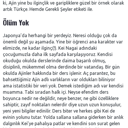
ki, Ajin yine bu ilginçlik ve garipliklere güzel bir örnek olarak
artık Türkçe. Hemde Gerekli Şeyler etiketi ile.
Ölüm Yok
Japonya’da herhangi bir yerdeyiz. Neresi olduğu çok da
önemli değil şu aşamada. Yine bir öğrenci ana karakter var
elimizde, ne kadar ilginç(!). Kei Nagai adındaki
çocuğumuzla daha ilk sayfada karşılaşıyoruz. Kendisi
okuduğu okulda derslerinde daima başarılı olmuş,
disiplinli, mükemmel olma derdinde bir vatandaş. Bir gün
okulda Ajinler hakkında bir ders işlenir. Aç parantez, bu
bahsettiğimiz Ajin adlı varlıkların var oldukları biliniyor
ama istatistiki bir veri yok. Demek istediğim adı var kendisi
muamma. Tabi sıradan halk içi. Neyse efendim ders
boyunca nedir ne değildir, neye benzer, ne gibi özelliklere
sahiptir, zayıf noktaları nelerdir diye uzun uzun konuşulur,
yeni yeni bilgiler edinilir. Ders biter ve herkes gibi Kei de
evinin yolunu tutar. Yolda sallana sallana giderken bir anlık
dalgınlık Kei’ye pahalıya patlar ve kendini son surat gelen