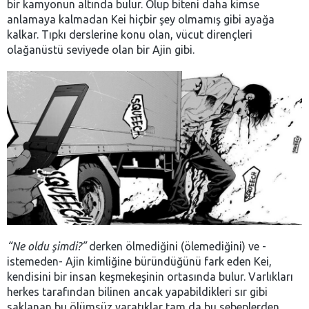
bir kamyonun altında bulur. Olup biteni daha kimse
anlamaya kalmadan Kei hiçbir şey olmamış gibi ayağa
kalkar. Tıpkı derslerine konu olan, vücut dirençleri
olağanüstü seviyede olan bir Ajin gibi.
“Ne oldu şimdi?”
derken ölmediğini (ölemediğini) ve -
istemeden- Ajin kimliğine büründüğünü fark eden Kei,
kendisini bir insan keşmekeşinin ortasında bulur. Varlıkları
herkes tarafından bilinen ancak yapabildikleri sır gibi
saklanan bu ölümsüz yaratıklar tam da bu sebeplerden