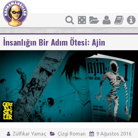
İnsanlığın Bir Adım Ötesi: Ajin
Zülfikar Yamaç
Çizgi Roman
9 Ağustos 2016