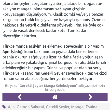
okuru bir şeyleri sorgulamaya iten, alalade bir doğaüstü-
aksiyon mangası olmamasını sağlayan çizgisini
koruyacağını düşünüyorum. Klasik zombi ve/ve ya benzeri
kurgulardan farklı bir şey var ve başarıyla işlenmiş. Çizimler
hakkında da yeterli olduklarını söyleyebilirim. Ne öyle çok
iyi ne de vasat denilecek kadar kötü. Tam kadar
diyeceğimiz türden.
Türkçe manga arşivimize eklemek isteyeceğimiz bir yapım
Ajin. İşlediği konu bakımından piyasadaki benzerlerine
oranla okurun sağduyusu üzerine daha fazla yoğunlaşan
arka planı ve yakaladığı orijinal kurgusu ile rahatlıkla tercih
edebileceğiniz bir yapım. Güncel ve popüler olan bu seriyi
Türkçe’ye kazandıran Gerekli Şeyler sayesinde kitap ve çizgi
roman satın alabileceğiniz her yerde sizleri bekliyor.
Bu yazı,
"Gerekli Şeyler Manga Koleksiyonu"
adlı yazı dizimizin
bir parçasıdır.
Ajin
,
Gamon Sakurai
,
Gerekli Şeyler
,
Manga
,
Tsuina