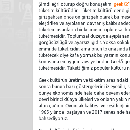
Şimdi eğri oturup doğru konuşalım;
geek
tüketim kültürüdür. Tüketim kültürü dendiği
girizgahtan önce ön girizgah olarak bu mese
eleştirilen ve ayıplanan davranış kalıbı sa
tüketen insanların bir kısmının toplumsal 
tüketmesidir. Toplumsal düzeyde ayıplanan ş
görgüsüzlüğü ve ayarsızlığıdır. Yoksa sokak
emmi de tüketicidir, ama onun lokmasında 
tüketecek diye kafa yormak bu yazının konus
konusuna en uygun tavsiye budur: Geek’i geek
tüketmesidir. Tükettiğimiz popüler kültürü n
Geek kültürün üretim ve tüketim arasındaki
sonra bunun bazı göstergelerini izleyebilir, 
dünya ekonomisinde hala daha devam eden “s
devri birinci dünya ülkeleri ve onların yakı
altın çağıdır. Oyuncak kalitesi ve çeşitliliğin
1965 yılında başlayan ve 2017 senesinde ha
bahsediyoruz.