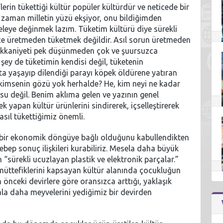
‘lerin tükettiği kültür popüler kültürdür ve neticede bir
 zaman milletin yüzü ekşiyor, onu bildiğimden
leye değinmek lazım. Tüketim kültürü diye sürekli
dece üretmeden tüketmek değildir. Asıl sorun üretmeden
hakkaniyeti pek düşünmeden çok ve şuursuzca
ey de tüketimin kendisi değil, tüketenin
ta yaşayıp dilendiği parayı köpek öldürene yatıran
kimsenin gözü yok herhalde? He, kim neyi ne kadar
u değil. Benim aklıma gelen ve yazının genel
 yapan kültür ürünlerini sindirerek, içselleştirerek
asıl tükettiğimiz önemli.
 bir ekonomik döngüye bağlı olduğunu kabullendikten
sebep sonuç ilişkileri kurabiliriz. Mesela daha büyük
ürekli ucuzlayan plastik ve elektronik parçalar.”
n müttefiklerini kapsayan kültür alanında çocukluğun
in önceki devirlere göre oransızca arttığı, yaklaşık
la daha meyvelerini yediğimiz bir devirden