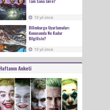
Tam Sana Göre?
10 yıl önce
Bilimkurgu Uyarlamaları
Konusunda Ne Kadar
Bilgilisin?
10 yıl önce
Haftanın Anketi