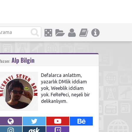
Alp Bilgin
Yazan:
Defalarca anlattım,
yazarlık DMlik iddiam
yok, Weeblik iddiam
yok. FeRePeci, neşeli bir
delikanlıyım.