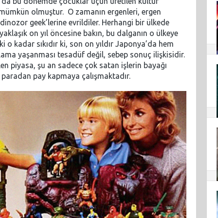
 da bu dönemde çocuklar üçün üretilen kültür
 ile mümkün olmuştur. O zamanın ergenleri, ergen
nozor geek’lerine evrildiler. Herhangi bir ülkede
yaklaşık on yıl öncesine bakın, bu dalganın o ülkeye
şki o kadar sıkıdır ki, son on yıldır Japonya’da hem
a yaşanması tesadüf değil, sebep sonuç ilişkisidir.
en piyasa, şu an sadece çok satan işlerin bayağı
ti paradan pay kapmaya çalışmaktadır.