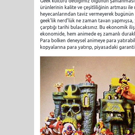
Geek kültürü dediğimiz olgunun şahlanması
ürünlerinin kalite ve çeşitliliğinin artması
heyecanlarından taviz vermeyerek bugünün di
geek’lik nerd’lük ne zaman tavan yapmışsa, 
çarptığı tarihi bulacaksınız. Bu ekonomik ili
ekonomide, hem animede eş zamanlı duraklam
Para bolken deneysel animeye para yatırabil
kopyalarına para yatırıp, piyasadaki garan