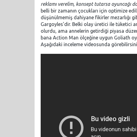
reklamı verelim, konsept tutarsa oyuncağı da
belli bir zamanın çocukları için optimize edi
düşünülmemiş dahiyane fikirler mezarlığı gi
Gargoyles’dir. Belki olay üretici ile tüketici
olurdu, ama annelerin getirdiği piyasa düze
bana Action Man ölçeğine uygun Goliath oyu
Aşağıdaki inceleme videosunda görebilirsini