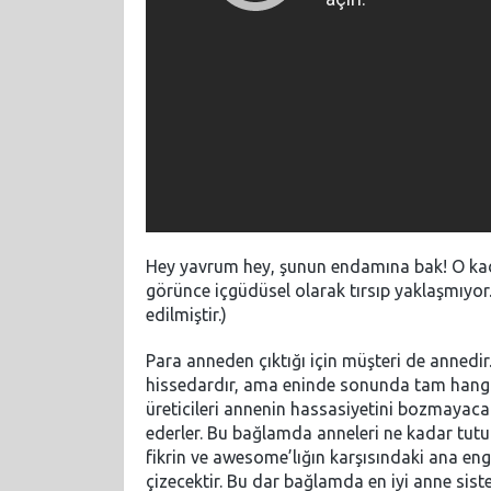
Hey yavrum hey, şunun endamına bak! O kada
görünce içgüdüsel olarak tırsıp yaklaşmıyor
edilmiştir.)
Para anneden çıktığı için müşteri de annedir
hissedardır, ama eninde sonunda tam hangi
üreticileri annenin hassasiyetini bozmayacak 
ederler. Bu bağlamda anneleri ne kadar tutuc
fikrin ve awesome’lığın karşısındaki ana eng
çizecektir. Bu dar bağlamda en iyi anne si