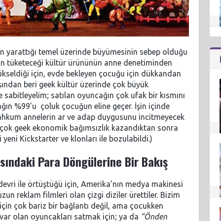
erin yarattığı temel üzerinde büyümesinin sebep olduğu
un tüketeceği kültür ürününün anne denetiminden
ükseldiği için, evde bekleyen çocuğu için dükkandan
şından beri geek kültür üzerinde çok büyük
de sabitleyelim; satılan oyuncağın çok ufak bir kısmını
ğın %99’u çoluk çocuğun eline geçer. İşin içinde
mahkum annelerin ar ve adap duygusunu incitmeyecek
pek çok geek ekonomik bağımsızlık kazandıktan sonra
eni Kickstarter ve klonları ile bozulabildi.)
sındaki Para Döngülerine Bir Bakış
devri ile örtüştüğü için, Amerika’nın medya makinesi
un reklam filmleri olan çizgi diziler ürettiler. Bizim
 için çok bariz bir bağlantı değil, ama çocukken
a var olan oyuncakları satmak için; ya da
“Önden