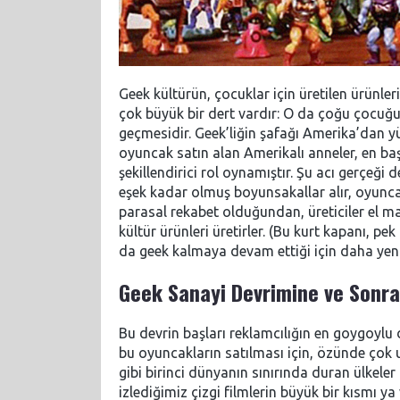
Geek kültürün, çocuklar için üretilen ürünl
çok büyük bir dert vardır: O da çoğu çocuğ
geçmesidir. Geek’liğin şafağı Amerika’dan y
oyuncak satın alan Amerikalı anneler, en ba
şekillendirici rol oynamıştır. Şu acı gerçeği 
eşek kadar olmuş boyunsakallar alır, oyunca
parasal rekabet olduğundan, üreticiler el 
kültür ürünleri üretirler. (Bu kurt kapanı, 
da geek kalmaya devam ettiği için daha yeni y
Geek Sanayi Devrimine ve Sonra
Bu devrin başları reklamcılığın en goygoylu 
bu oyuncakların satılması için, özünde çok uz
gibi birinci dünyanın sınırında duran ülkeler
izlediğimiz çizgi filmlerin büyük bir kısmı y