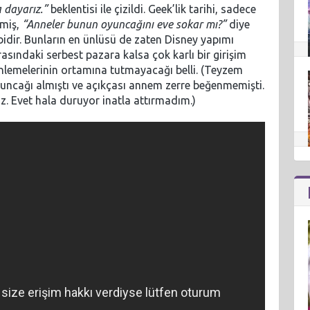
 dayarız.”
beklentisi ile çizildi. Geek’lik tarihi, sadece
lmiş,
“Anneler bunun oyuncağını eve sokar mı?”
diye
bidir. Bunların en ünlüsü de zaten Disney yapımı
 arasındaki serbest pazara kalsa çok karlı bir girişim
nlemelerinin ortamına tutmayacağı belli. (Teyzem
ncağı almıştı ve açıkçası annem zerre beğenmemişti.
z. Evet hala duruyor inatla attırmadım.)