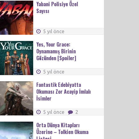
Yabani Polisiye Özel
Sayısı
5 yıl önce
Yes, Your Grace:
Oynamamış Birinin
Gözünden [Spoiler]
5 yıl önce
Fantastik Edebiyatta
Okuması Zor Acayip İmlalı
İsimler
5 yıl önce
2
Orta Dünya Kitapları
Üzerine – Tolkien Okuma
Listesi