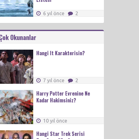
6 yıl önce
2
Çok Okunanlar
Hangi It Karakterisin?
7 yıl önce
2
Harry Potter Evrenine Ne
Kadar Hakimsiniz?
10 yıl önce
Hangi Star Trek Serisi