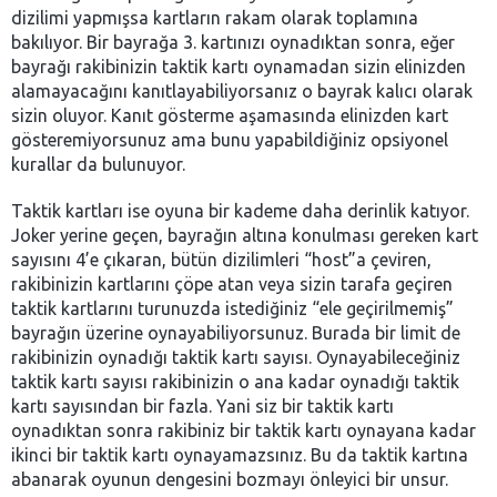
dizilimi yapmışsa kartların rakam olarak toplamına
bakılıyor. Bir bayrağa 3. kartınızı oynadıktan sonra, eğer
bayrağı rakibinizin taktik kartı oynamadan sizin elinizden
alamayacağını kanıtlayabiliyorsanız o bayrak kalıcı olarak
sizin oluyor. Kanıt gösterme aşamasında elinizden kart
gösteremiyorsunuz ama bunu yapabildiğiniz opsiyonel
kurallar da bulunuyor.
Taktik kartları ise oyuna bir kademe daha derinlik katıyor.
Joker yerine geçen, bayrağın altına konulması gereken kart
sayısını 4’e çıkaran, bütün dizilimleri “host”a çeviren,
rakibinizin kartlarını çöpe atan veya sizin tarafa geçiren
taktik kartlarını turunuzda istediğiniz “ele geçirilmemiş”
bayrağın üzerine oynayabiliyorsunuz. Burada bir limit de
rakibinizin oynadığı taktik kartı sayısı. Oynayabileceğiniz
taktik kartı sayısı rakibinizin o ana kadar oynadığı taktik
kartı sayısından bir fazla. Yani siz bir taktik kartı
oynadıktan sonra rakibiniz bir taktik kartı oynayana kadar
ikinci bir taktik kartı oynayamazsınız. Bu da taktik kartına
abanarak oyunun dengesini bozmayı önleyici bir unsur.