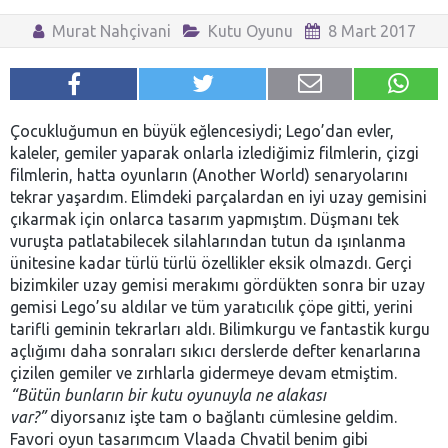
Murat Nahçivani
Kutu Oyunu
8 Mart 2017
Çocukluğumun en büyük eğlencesiydi; Lego’dan evler,
kaleler, gemiler yaparak onlarla izlediğimiz filmlerin, çizgi
filmlerin, hatta oyunların (Another World) senaryolarını
tekrar yaşardım. Elimdeki parçalardan en iyi uzay gemisini
çıkarmak için onlarca tasarım yapmıştım. Düşmanı tek
vuruşta patlatabilecek silahlarından tutun da ışınlanma
ünitesine kadar türlü türlü özellikler eksik olmazdı. Gerçi
bizimkiler uzay gemisi merakımı gördükten sonra bir uzay
gemisi Lego’su aldılar ve tüm yaratıcılık çöpe gitti, yerini
tarifli geminin tekrarları aldı. Bilimkurgu ve fantastik kurgu
açlığımı daha sonraları sıkıcı derslerde defter kenarlarına
çizilen gemiler ve zırhlarla gidermeye devam etmiştim.
“Bütün bunların bir kutu oyunuyla ne alakası
var?”
diyorsanız işte tam o bağlantı cümlesine geldim.
Favori oyun tasarımcım Vlaada Chvatil benim gibi