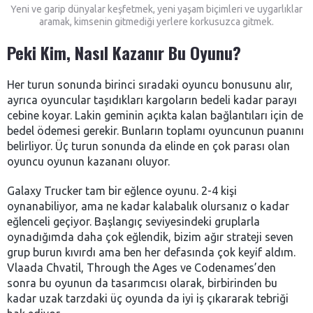
Yeni ve garip dünyalar keşfetmek, yeni yaşam biçimleri ve uygarlıklar
aramak, kimsenin gitmediği yerlere korkusuzca gitmek.
Peki Kim, Nasıl Kazanır Bu Oyunu?
Her turun sonunda birinci sıradaki oyuncu bonusunu alır,
ayrıca oyuncular taşıdıkları kargoların bedeli kadar parayı
cebine koyar. Lakin geminin açıkta kalan bağlantıları için de
bedel ödemesi gerekir. Bunların toplamı oyuncunun puanını
belirliyor. Üç turun sonunda da elinde en çok parası olan
oyuncu oyunun kazananı oluyor.
Galaxy Trucker tam bir eğlence oyunu. 2-4 kişi
oynanabiliyor, ama ne kadar kalabalık olursanız o kadar
eğlenceli geçiyor. Başlangıç seviyesindeki gruplarla
oynadığımda daha çok eğlendik, bizim ağır strateji seven
grup burun kıvırdı ama ben her defasında çok keyif aldım.
Vlaada Chvatil, Through the Ages ve Codenames’den
sonra bu oyunun da tasarımcısı olarak, birbirinden bu
kadar uzak tarzdaki üç oyunda da iyi iş çıkararak tebriği