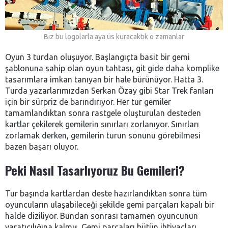
Biz bu logolarla aya üs kuracaktık o zamanlar
Oyun 3 turdan oluşuyor. Başlangıçta basit bir gemi
şablonuna sahip olan oyun tahtası, git gide daha komplike
tasarımlara imkan tanıyan bir hale bürünüyor. Hatta 3.
Turda yazarlarımızdan Serkan Özay gibi Star Trek fanları
için bir sürpriz de barındırıyor. Her tur gemiler
tamamlandıktan sonra rastgele oluşturulan desteden
kartlar çekilerek gemilerin sınırları zorlanıyor. Sınırları
zorlamak derken, gemilerin turun sonunu görebilmesi
bazen başarı oluyor.
Peki Nasıl Tasarlıyoruz Bu Gemileri?
Tur başında kartlardan deste hazırlandıktan sonra tüm
oyuncuların ulaşabileceği şekilde gemi parçaları kapalı bir
halde diziliyor. Bundan sonrası tamamen oyuncunun
yaratıcılığına kalmış. Gemi parçaları bütün ihtiyaçları