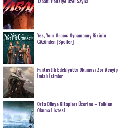
Yabani Polisiye Özel Sayısı
Yes, Your Grace: Oynamamış Birinin
Gözünden [Spoiler]
Fantastik Edebiyatta Okuması Zor Acayip
İmlalı İsimler
Orta Dünya Kitapları Üzerine – Tolkien
Okuma Listesi