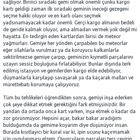
sağlıyor. Birinci sıradaki gemi olmak önemli çünkü kargo
kartı geldiği zaman ilk sıradaki geminin ineceği gezegeni
seçme hakkı oluyor ve en karlı olanı seçmek
yadsınamayacak kadar önemli. Gerçi kargo almanın bedeli
de geride kalmak oluyor, ama almadan vermek yok değil mi
hayatta. En tedirgin eden kartlardan birisi de meteor
yağmurları. Gemiye her yönden çarpabilen bu meteorlar
eğer silahlarla vurulmaz ya da koruyucu kalkanlarla
sektirilmezse gemiye çarpıp, geminizin kıymetli parçalarını
uzayın sessiz boşluğuna fırlatabiliyor. Bunlar dışında terk
edilmiş istasyon ve gemilerden kargo elde edebiliyor,
düşmanlarla karşılaşıp savaşarak ya da kaçarak malları ve
mürettebatı korumaya çalışıyoruz.
Tüm bu tehlikeleri öğrendikten sonra, gemiyi inşa ederken
çok şeye dikkat etmek gerektiğini fark etmişsinizdir. Bir
yandan da ortada onca kart varken, inşa etmek o kadar da
zor görünmüyor. Hepsini açar, bakar bakar aradığımı
bulduğumda da gemime koyarım diye düşünüyor insan.
Burada kısıtlayıcı bir kural var ki, ipin ucunu kaçırmamak
için uygulanması elzem. Oyuncuların parçaları ters çevirip