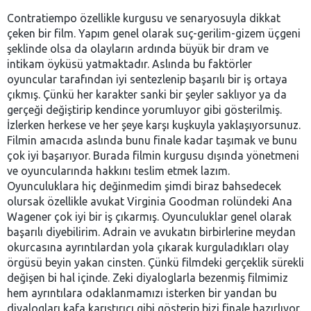
Contratiempo özellikle kurgusu ve senaryosuyla dikkat
çeken bir film. Yapım genel olarak suç-gerilim-gizem üçgeni
şeklinde olsa da olayların ardında büyük bir dram ve
intikam öyküsü yatmaktadır. Aslında bu faktörler
oyuncular tarafından iyi sentezlenip başarılı bir iş ortaya
çıkmış. Çünkü her karakter sanki bir şeyler saklıyor ya da
gerçeği değiştirip kendince yorumluyor gibi gösterilmiş.
İzlerken herkese ve her şeye karşı kuşkuyla yaklaşıyorsunuz.
Filmin amacıda aslında bunu finale kadar taşımak ve bunu
çok iyi başarıyor. Burada filmin kurgusu dışında yönetmeni
ve oyuncularında hakkını teslim etmek lazım.
Oyunculuklara hiç değinmedim şimdi biraz bahsedecek
olursak özellikle avukat Virginia Goodman rolündeki Ana
Wagener çok iyi bir iş çıkarmış. Oyunculuklar genel olarak
başarılı diyebilirim. Adrain ve avukatın birbirlerine meydan
okurcasına ayrıntılardan yola çıkarak kurguladıkları olay
örgüsü beyin yakan cinsten. Çünkü filmdeki gerçeklik sürekli
değişen bi hal içinde. Zeki diyaloglarla bezenmiş filmimiz
hem ayrıntılara odaklanmamızı isterken bir yandan bu
diyalogları kafa karıştırıcı gibi gösterip bizi finale hazırlıyor.