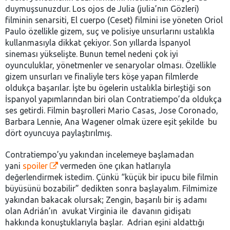
duymuşsunuzdur. Los ojos de Julia (julia’nın Gözleri)
filminin senarsiti, El cuerpo (Ceset) filmini ise yöneten Oriol
Paulo özellikle gizem, suç ve polisiye unsurlarını ustalıkla
kullanmasıyla dikkat çekiyor. Son yıllarda İspanyol
sineması yükselişte. Bunun temel nedeni çok iyi
oyunculuklar, yönetmenler ve senaryolar olması. Özellikle
gizem unsurları ve finaliyle ters köşe yapan filmlerde
oldukça başarılar. İşte bu ögelerin ustalıkla birleştiği son
İspanyol yapımlarından biri olan Contratiempo’da oldukça
ses getirdi. Filmin başrolleri Mario Casas, Jose Coronado,
Barbara Lennie, Ana Wagener olmak üzere eşit şekilde bu
dört oyuncuya paylaştırılmış.
Contratiempo’yu yakından incelemeye başlamadan
yani
spoiler
vermeden öne çıkan hatlarıyla
değerlendirmek istedim. Çünkü “küçük bir ipucu bile filmin
büyüsünü bozabilir” dedikten sonra başlayalım. Filmimize
yakından bakacak olursak; Zengin, başarılı bir iş adamı
olan Adrián’ın avukat Virginia ile davanın gidişatı
hakkında konuştuklarıyla başlar. Adrian eşini aldattığı