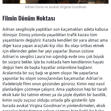
Adrian Doria ve avukat Virginia Goodman
Filmin Dönüm Noktası
Adrian sevgilisiyle yaptıkları son kaçamakları adeta kabusa
dönüşür. Dönüş yolunda yaşadıkları trafik kazası tüm
yaşantılarını değiştirir. Kazada kendileri bir yara almaz ama
diğer kaza yapan araçtaki kişi ölür. Bu olayı örtbas etmek
için ellerinden gelen her şeyi yaparlar. Bunun üstüne
Adrian’ın sevgilisi Laura’nın sığındığı evde onu çok büyük
bir sürpriz bekler. İşte bu noktada hem kendilerinin hayatı
değişir hem de başka hayatlar onlarınkine bağlanır.
Aralarında bir suç bağı ve gizem oluşur. Ne yaparlarsa
yapsınlar bu olayın sonuçlarından kaçamazlar. Adrian’ın
ifadeleriyle filmi onun gözünden görürüz. Kimin neyi nasıl
planladığını çözmeye çalışırız. Ama yapbozun hep bir tarafı
eksik kalır biz tatmin etmez ya da şöyle diyelim bir basitlik,
kimin suçlu suçsuz olduğu ortada gibi gösterilir. İşte
burada avukat Virgina Goodman’ın yönlendirmeleri, eksik
parçaları birleştirmeye çalışıp çözmesi bize farklı bir bakış