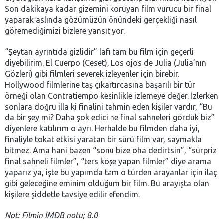
Son dakikaya kadar gizemini koruyan film vurucu bir final
yaparak aslında gözümüzün önündeki gerçekliği nasıl
göremediğimizi bizlere yansıtıyor.
“Şeytan ayrıntıda gizlidir” lafı tam bu film için geçerli
diyebilirim. El Cuerpo (Ceset), Los ojos de Julia (Julia’nın
Gözleri) gibi filmleri severek izleyenler için birebir.
Hollywood filmlerine taş çıkartırcasına başarılı bir tür
örneği olan Contratiempo kesinlikle izlemeye değer. İzlerken
sonlara doğru illa ki finalini tahmin eden kişiler vardır, “Bu
da bir şey mi? Daha şok edici ne final sahneleri gördük biz”
diyenlere katılırım o ayrı. Herhalde bu filmden daha iyi,
finaliyle tokat etkisi yaratan bir sürü film var, saymakla
bitmez. Ama hani bazen “sonu bize oha dedirtsin”, “sürpriz
final sahneli filmler”, “ters köşe yapan filmler” diye arama
yaparız ya, işte bu yapımda tam o türden arayanlar için ilaç
gibi geleceğine eminim olduğum bir film. Bu arayışta olan
kişilere şiddetle tavsiye edilir efendim.
Not: Filmin IMDB notu; 8.0