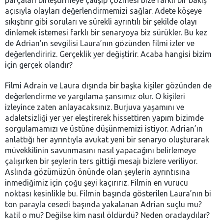
açısıyla olayları değerlendirmemizi sağlar. Adete köşeye
sıkıştırır gibi soruları ve sürekli ayrıntılı bir şekilde olayı
dinlemek istemesi farklı bir senaryoya biz sürükler. Bu kez
de Adrian’ın sevgilisi Laura’nın gözünden filmi izler ve
değerlendiririz. Gerçeklik yer değiştirir. Acaba hangisi bizim
için gerçek olandır?
Filmi Adrain ve Laura dışında bir başka kişiler gözünden de
değerlendirme ve yargılama şansımız olur. O kişileri
izleyince zaten anlayacaksınız. Burjuva yaşamını ve
adaletsizliği yer yer eleştirerek hissettiren yapım bizimde
sorgulamamızı ve üstüne düşünmemizi istiyor. Adrian’ın
anlattığı her ayrıntıyla avukat yeni bir senaryo oluşturarak
müvekkilinin savunmasını nasıl yapacağını belirlemeye
çalışırken bir şeylerin ters gittiği mesajı bizlere veriliyor.
Aslında gözümüzün önünde olan şeylerin ayrıntısına
inmediğimiz için çoğu şeyi kaçırırız. Filmin en vurucu
noktası kesinlikle bu. Filmin başında gösterilen Laura’nın bi
ton parayla cesedi başında yakalanan Adrian suçlu mu?
katil o mu? Değilse kim nasıl öldürdü? Neden oradaydılar?