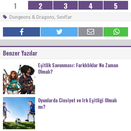
1
2
3
4
5
Dungeons & Dragons
,
Sınıflar
Benzer Yazılar
Eşitlik Savunması: Farklılıklar Ne Zaman
Olmalı?
Oyunlarda Cinsiyet ve Irk Eşitliği Olmalı
mı?