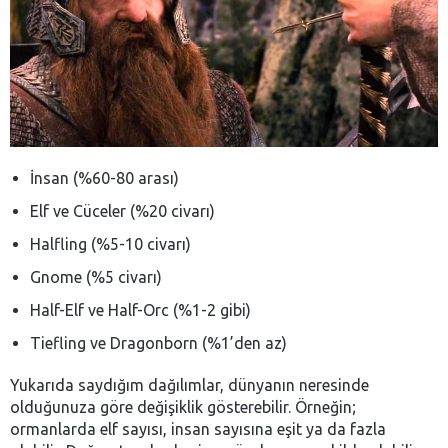
İnsan (%60-80 arası)
Elf ve Cüceler (%20 civarı)
Halfling (%5-10 civarı)
Gnome (%5 civarı)
Half-Elf ve Half-Orc (%1-2 gibi)
Tiefling ve Dragonborn (%1’den az)
Yukarıda saydığım dağılımlar, dünyanın neresinde
olduğunuza göre değişiklik gösterebilir. Örneğin;
ormanlarda elf sayısı, insan sayısına eşit ya da fazla