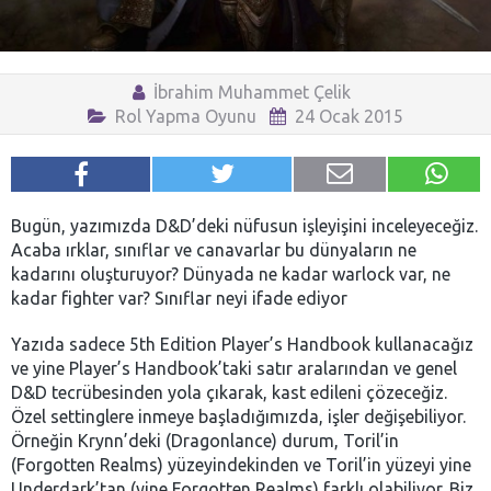
İbrahim Muhammet Çelik
Rol Yapma Oyunu
24 Ocak 2015
Bugün, yazımızda D&D’deki nüfusun işleyişini inceleyeceğiz.
Acaba ırklar, sınıflar ve canavarlar bu dünyaların ne
kadarını oluşturuyor? Dünyada ne kadar warlock var, ne
kadar fighter var? Sınıflar neyi ifade ediyor
Yazıda sadece 5th Edition Player’s Handbook kullanacağız
ve yine Player’s Handbook’taki satır aralarından ve genel
D&D tecrübesinden yola çıkarak, kast edileni çözeceğiz.
Özel settinglere inmeye başladığımızda, işler değişebiliyor.
Örneğin Krynn’deki (Dragonlance) durum, Toril’in
(Forgotten Realms) yüzeyindekinden ve Toril’in yüzeyi yine
Underdark’tan (yine Forgotten Realms) farklı olabiliyor. Biz,