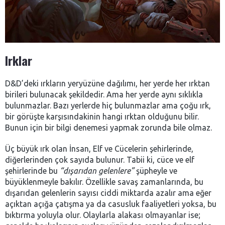
Irklar
D&D’deki ırkların yeryüzüne dağılımı, her yerde her ırktan
birileri bulunacak şekildedir. Ama her yerde aynı sıklıkla
bulunmazlar. Bazı yerlerde hiç bulunmazlar ama çoğu ırk,
bir görüşte karşısındakinin hangi ırktan olduğunu bilir.
Bunun için bir bilgi denemesi yapmak zorunda bile olmaz.
Üç büyük ırk olan İnsan, Elf ve Cücelerin şehirlerinde,
diğerlerinden çok sayıda bulunur. Tabii ki, cüce ve elf
şehirlerinde bu
“dışarıdan gelenlere”
şüpheyle ve
büyüklenmeyle bakılır. Özellikle savaş zamanlarında, bu
dışarıdan gelenlerin sayısı ciddi miktarda azalır ama eğer
açıktan açığa çatışma ya da casusluk faaliyetleri yoksa, bu
bıktırma yoluyla olur. Olaylarla alakası olmayanlar ise;