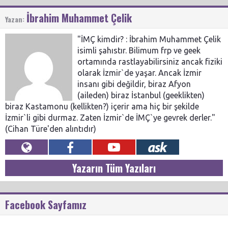
İbrahim Muhammet Çelik
Yazan:
"İMÇ kimdir? : İbrahim Muhammet Çelik
isimli şahıstır. Bilimum frp ve geek
ortamında rastlayabilirsiniz ancak fiziki
olarak İzmir`de yaşar. Ancak İzmir
insanı gibi değildir, biraz Afyon
(aileden) biraz İstanbul (geeklikten)
biraz Kastamonu (kellikten?) içerir ama hiç bir şekilde
İzmir`li gibi durmaz. Zaten İzmir`de İMÇ`ye gevrek derler."
(Cihan Türe'den alıntıdır)
Yazarın Tüm Yazıları
Facebook Sayfamız