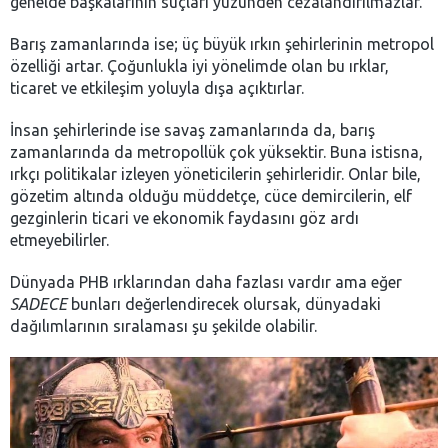
genelde başkalarının suçları yüzünden cezalandırılmazlar.
Barış zamanlarında ise; üç büyük ırkın şehirlerinin metropol
özelliği artar. Çoğunlukla iyi yönelimde olan bu ırklar,
ticaret ve etkileşim yoluyla dışa açıktırlar.
İnsan şehirlerinde ise savaş zamanlarında da, barış
zamanlarında da metropollük çok yüksektir. Buna istisna,
ırkçı politikalar izleyen yöneticilerin şehirleridir. Onlar bile,
gözetim altında olduğu müddetçe, cüce demircilerin, elf
gezginlerin ticari ve ekonomik faydasını göz ardı
etmeyebilirler.
Dünyada PHB ırklarından daha fazlası vardır ama eğer
SADECE
bunları değerlendirecek olursak, dünyadaki
dağılımlarının sıralaması şu şekilde olabilir.