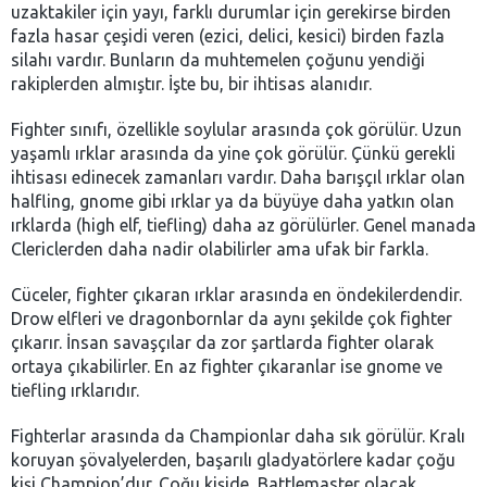
uzaktakiler için yayı, farklı durumlar için gerekirse birden
fazla hasar çeşidi veren (ezici, delici, kesici) birden fazla
silahı vardır. Bunların da muhtemelen çoğunu yendiği
rakiplerden almıştır. İşte bu, bir ihtisas alanıdır.
Fighter sınıfı, özellikle soylular arasında çok görülür. Uzun
yaşamlı ırklar arasında da yine çok görülür. Çünkü gerekli
ihtisası edinecek zamanları vardır. Daha barışçıl ırklar olan
halfling, gnome gibi ırklar ya da büyüye daha yatkın olan
ırklarda (high elf, tiefling) daha az görülürler. Genel manada
Clericlerden daha nadir olabilirler ama ufak bir farkla.
Cüceler, fighter çıkaran ırklar arasında en öndekilerdendir.
Drow elfleri ve dragonbornlar da aynı şekilde çok fighter
çıkarır. İnsan savaşçılar da zor şartlarda fighter olarak
ortaya çıkabilirler. En az fighter çıkaranlar ise gnome ve
tiefling ırklarıdır.
Fighterlar arasında da Championlar daha sık görülür. Kralı
koruyan şövalyelerden, başarılı gladyatörlere kadar çoğu
kişi Champion’dur. Çoğu kişide, Battlemaster olacak