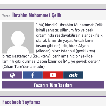
İbrahim Muhammet Çelik
Yazan:
"İMÇ kimdir? : İbrahim Muhammet Çelik
isimli şahıstır. Bilimum frp ve geek
ortamında rastlayabilirsiniz ancak fiziki
olarak İzmir`de yaşar. Ancak İzmir
insanı gibi değildir, biraz Afyon
(aileden) biraz İstanbul (geeklikten)
biraz Kastamonu (kellikten?) içerir ama hiç bir şekilde
İzmir`li gibi durmaz. Zaten İzmir`de İMÇ`ye gevrek derler."
(Cihan Türe'den alıntıdır)
Yazarın Tüm Yazıları
Facebook Sayfamız