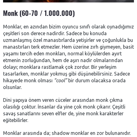
Monk (60-70 / 1.000.000)
Monklar, en azından bizim oyuncu sınıfı olarak oynadığımız
çeşitleri son derece nadirdir. Sadece bu konuda
uzmanlaşmış özel manastırlarda yetişirler ve çoğunlukla bu
manastırları terk etmezler. Hem üzerine zırh giymeyen, basit
yaşamı tercih eden monkları, normal köylülerden ayırt
etmenin zorluğundan, hem de aşırı nadir olmalarından
dolayı; monklara rastlamak çok zordur. Bir yerleşim
tasarlarken, monklar yokmuş gibi düşünebilirsiniz. Sadece
hikayede monk olması
“cool”
bir durum olacaksa orada
olsunlar.
Dini yapıya önem veren cüceler arasından monk çıkma
olasılığı çoktur. İnsanlar da yine çok monk çıkarır. Çeşitli
savaş sanatlarını seven elfler de, yine monk karakterler
eğitebilirler.
Monklar arasında da; shadow monklar en zor bulunanıdır.