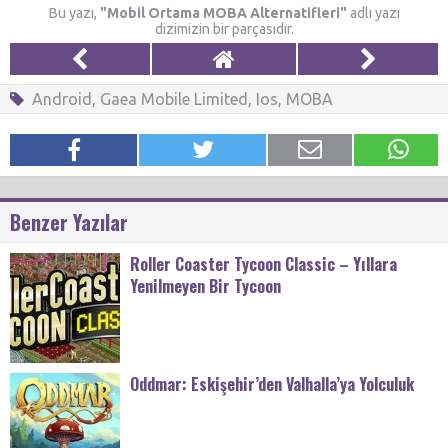
Bu yazı,
"Mobil Ortama MOBA Alternatifleri"
adlı yazı
dizimizin bir parçasıdır.
Android
,
Gaea Mobile Limited
,
Ios
,
MOBA
Benzer Yazılar
Roller Coaster Tycoon Classic – Yıllara
Yenilmeyen Bir Tycoon
Oddmar: Eskişehir’den Valhalla’ya Yolculuk