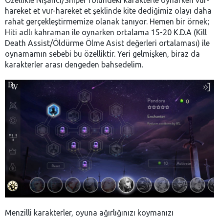
Özellikle Nişancı/Sniper rolündeki karakterle oynarken vur-
hareket et vur-hareket et şeklinde kite dediğimiz olayı daha
rahat gerçekleştirmemize olanak tanıyor. Hemen bir örnek;
Hiti adlı kahraman ile oynarken ortalama 15-20 K.D.A (Kill
Death Assist/Öldürme Ölme Asist değerleri ortalaması) ile
oynamamın sebebi bu özelliktir. Yeri gelmişken, biraz da
karakterler arası dengeden bahsedelim.
Menzilli karakterler, oyuna ağırlığınızı koymanızı