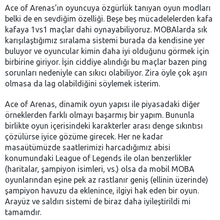
Ace of Arenas’ın oyuncuya özgürlük tanıyan oyun modları
belki de en sevdiğim özelliği. Beşe beş mücadelelerden kafa
kafaya 1vs1 maçlar dahi oynayabiliyoruz. MOBAlarda sık
karışılaştığımız sıralama sistemi burada da kendisine yer
buluyor ve oyuncular kimin daha iyi olduğunu görmek için
birbirine giriyor. İşin ciddiye alındığı bu maçlar bazen ping
sorunları nedeniyle can sıkıcı olabiliyor. Zira öyle çok aşırı
olmasa da lag olabildiğini söylemek isterim.
Ace of Arenas, dinamik oyun yapısı ile piyasadaki diğer
örneklerden farklı olmayı başarmış bir yapım. Bununla
birlikte oyun içerisindeki karakterler arası denge sıkıntısı
çözülürse iyice gözüme girecek. Her ne kadar
masaütümüzde saatlerimizi harcadığımız abisi
konumundaki League of Legends ile olan benzerlikler
(haritalar, şampiyon isimleri, vs.) olsa da mobil MOBA
oyunlarından eşine pek az rastlanır geniş (ellinin üzerinde)
şampiyon havuzu da eklenince, ilgiyi hak eden bir oyun.
Arayüz ve saldırı sistemi de biraz daha iyileştirildi mi
tamamdır.