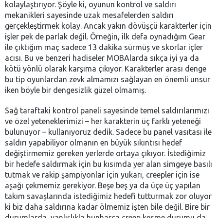
kolaylaştırıyor. Şöyle ki, oyunun kontrol ve saldırı
mekanikleri sayesinde uzak mesafelerden saldırı
gerçekleştirmek kolay. Ancak yakın dövüşçü karakterler için
işler pek de parlak değil. Örneğin, ilk defa oynadığım Gear
ile çıktığım maç sadece 13 dakika sürmüş ve skorlar içler
acısı. Bu ve benzeri hadiseler MOBAlarda sıkça iyi ya da
kötü yönlü olarak karşıma çıkıyor. Karakterler arası denge
bu tip oyunlardan zevk almamızı sağlayan en önemli unsur
iken böyle bir dengesizlik güzel olmamış.
Sağ taraftaki kontrol paneli sayesinde temel saldırılarımızı
ve özel yeteneklerimizi – her karakterin üç farklı yeteneği
bulunuyor – kullanıyoruz dedik. Sadece bu panel vasıtası ile
saldırı yapabiliyor olmanın en büyük sıkıntısı hedef
değiştirmemiz gereken yerlerde ortaya çıkıyor. İstediğimiz
bir hedefe saldırmak için bu kısımda yer alan simgeye basılı
tutmak ve rakip şampiyonlar için yukarı, creepler için ise
aşağı çekmemiz gerekiyor. Beşe beş ya da üçe üç yapılan
takım savaşlarında istediğimiz hedefi tutturmak zor oluyor
ki biz daha saldırına kadar ölmemiz işten bile değil. Bire bir
durumlarda, yanlışlıkla hunharca creep kesme durumu da