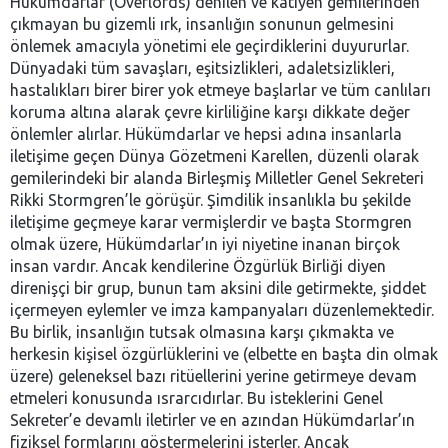
Hükümdarlar (Overlords) denilen ve katiyen gemilerinden
çıkmayan bu gizemli ırk, insanlığın sonunun gelmesini
önlemek amacıyla yönetimi ele geçirdiklerini duyururlar.
Dünyadaki tüm savaşları, eşitsizlikleri, adaletsizlikleri,
hastalıkları birer birer yok etmeye başlarlar ve tüm canlıları
koruma altına alarak çevre kirliliğine karşı dikkate değer
önlemler alırlar. Hükümdarlar ve hepsi adına insanlarla
iletişime geçen Dünya Gözetmeni Karellen, düzenli olarak
gemilerindeki bir alanda Birleşmiş Milletler Genel Sekreteri
Rikki Stormgren’le görüşür. Şimdilik insanlıkla bu şekilde
iletişime geçmeye karar vermişlerdir ve başta Stormgren
olmak üzere, Hükümdarlar’ın iyi niyetine inanan birçok
insan vardır. Ancak kendilerine Özgürlük Birliği diyen
direnişçi bir grup, bunun tam aksini dile getirmekte, şiddet
içermeyen eylemler ve imza kampanyaları düzenlemektedir.
Bu birlik, insanlığın tutsak olmasına karşı çıkmakta ve
herkesin kişisel özgürlüklerini ve (elbette en başta din olmak
üzere) geleneksel bazı ritüellerini yerine getirmeye devam
etmeleri konusunda ısrarcıdırlar. Bu isteklerini Genel
Sekreter’e devamlı iletirler ve en azından Hükümdarlar’ın
fiziksel formlarını göstermelerini isterler. Ancak