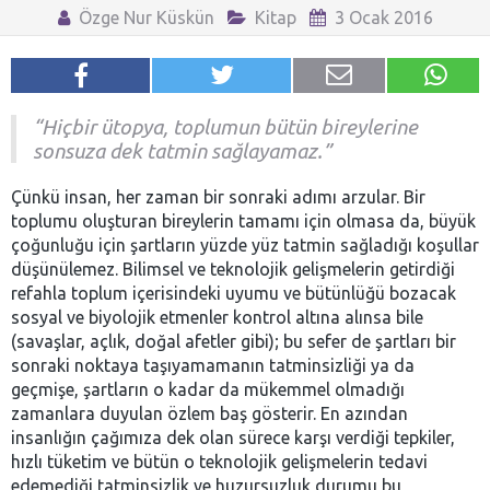
Özge Nur Küskün
Kitap
3 Ocak 2016
“Hiçbir ütopya, toplumun bütün bireylerine
sonsuza dek tatmin sağlayamaz.”
Çünkü insan, her zaman bir sonraki adımı arzular. Bir
toplumu oluşturan bireylerin tamamı için olmasa da, büyük
çoğunluğu için şartların yüzde yüz tatmin sağladığı koşullar
düşünülemez. Bilimsel ve teknolojik gelişmelerin getirdiği
refahla toplum içerisindeki uyumu ve bütünlüğü bozacak
sosyal ve biyolojik etmenler kontrol altına alınsa bile
(savaşlar, açlık, doğal afetler gibi); bu sefer de şartları bir
sonraki noktaya taşıyamamanın tatminsizliği ya da
geçmişe, şartların o kadar da mükemmel olmadığı
zamanlara duyulan özlem baş gösterir. En azından
insanlığın çağımıza dek olan sürece karşı verdiği tepkiler,
hızlı tüketim ve bütün o teknolojik gelişmelerin tedavi
edemediği tatminsizlik ve huzursuzluk durumu bu