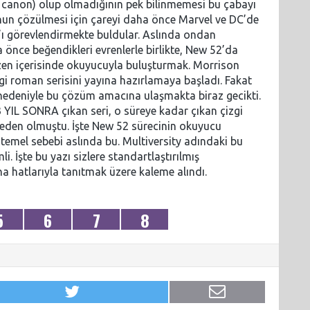
ni canon) olup olmadığının pek bilinmemesi bu çabayı
runun çözülmesi için çareyi daha önce Marvel ve DC’de
n’ı görevlendirmekte buldular. Aslında ondan
ha önce beğendikleri evrenlerle birlikte, New 52’da
düzen içerisinde okuyucuyla buluşturmak. Morrison
gi roman serisini yayına hazırlamaya başladı. Fakat
 nedeniyle bu çözüm amacına ulaşmakta biraz gecikti.
 YIL SONRA çıkan seri, o süreye kadar çıkan çizgi
den olmuştu. İşte New 52 sürecinin okuyucu
emel sebebi aslında bu. Multiversity adındaki bu
. İşte bu yazı sizlere standartlaştırılmış
na hatlarıyla tanıtmak üzere kaleme alındı.
5
6
7
8