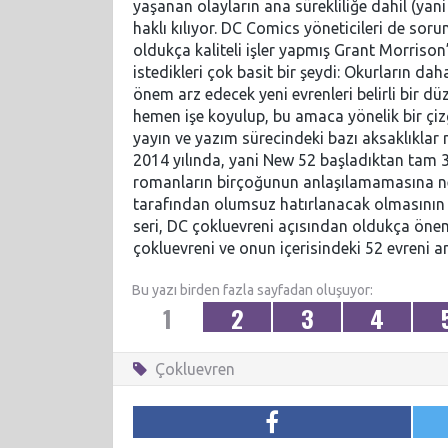
yaşanan olayların ana sürekliliğe dahil (ya
haklı kılıyor. DC Comics yöneticileri de so
oldukça kaliteli işler yapmış Grant Morriso
istedikleri çok basit bir şeydi: Okurların da
önem arz edecek yeni evrenleri belirli bir 
hemen işe koyulup, bu amaca yönelik bir çiz
yayın ve yazım sürecindeki bazı aksaklıklar
2014 yılında, yani New 52 başladıktan tam 3
romanların birçoğunun anlaşılamamasına ne
tarafından olumsuz hatırlanacak olmasının t
seri, DC çokluevreni açısından oldukça önemli
çokluevreni ve onun içerisindeki 52 evreni a
Bu yazı birden fazla sayfadan oluşuyor:
1
2
3
4
Çokluevren