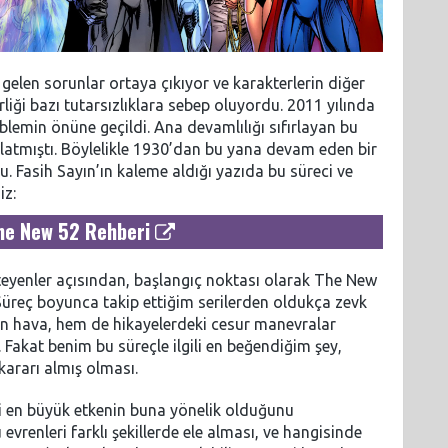
 gelen sorunlar ortaya çıkıyor ve karakterlerin diğer
liği bazı tutarsızlıklara sebep oluyordu. 2011 yılında
oblemin önüne geçildi. Ana devamlılığı sıfırlayan bu
latmıştı. Böylelikle 1930’dan bu yana devam eden bir
u. Fasih Sayın’ın kaleme aldığı yazıda bu süreci ve
iz:
he New 52 Rehberi
teyenler açısından, başlangıç noktası olarak The New
 Süreç boyunca takip ettiğim serilerden oldukça zevk
rn hava, hem de hikayelerdeki cesur manevralar
. Fakat benim bu süreçle ilgili en beğendiğim şey,
kararı almış olması.
ki en büyük etkenin buna yönelik olduğunu
evrenleri farklı şekillerde ele alması, ve hangisinde