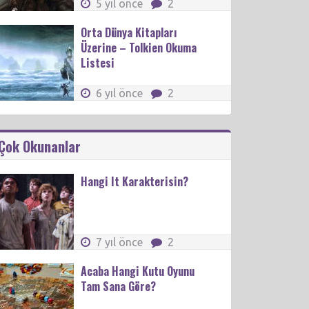
5 yıl önce
2
Orta Dünya Kitapları
Üzerine – Tolkien Okuma
Listesi
6 yıl önce
2
Çok Okunanlar
Hangi It Karakterisin?
7 yıl önce
2
Acaba Hangi Kutu Oyunu
Tam Sana Göre?