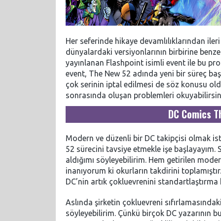
Her seferinde hikaye devamlılıklarından ileri
dünyalardaki versiyonlarının birbirine benzer
yayınlanan Flashpoint isimli event ile bu pr
event, The New 52 adında yeni bir süreç baş
çok serinin iptal edilmesi de söz konusu old
sonrasında oluşan problemleri okuyabilirsin
DC Comics T
Modern ve düzenli bir DC takipçisi olmak is
52 sürecini tavsiye etmekle işe başlayayım.
aldığımı söyleyebilirim. Hem getirilen mode
inanıyorum ki okurların takdirini toplamıştır
DC’nin artık çokluevrenini standartlaştırma 
Aslında şirketin çokluevreni sıfırlamasında
söyleyebilirim. Çünkü birçok DC yazarının bu 