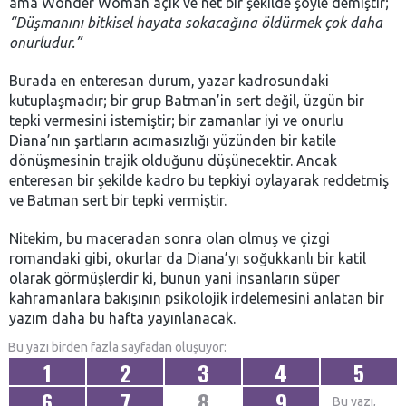
ama Wonder Woman açık ve net bir şekilde şöyle demiştir;
“Düşmanını bitkisel hayata sokacağına öldürmek çok daha
onurludur.”
Burada en enteresan durum, yazar kadrosundaki
kutuplaşmadır; bir grup Batman’in sert değil, üzgün bir
tepki vermesini istemiştir; bir zamanlar iyi ve onurlu
Diana’nın şartların acımasızlığı yüzünden bir katile
dönüşmesinin trajik olduğunu düşünecektir. Ancak
enteresan bir şekilde kadro bu tepkiyi oylayarak reddetmiş
ve Batman sert bir tepki vermiştir.
Nitekim, bu maceradan sonra olan olmuş ve çizgi
romandaki gibi, okurlar da Diana’yı soğukkanlı bir katil
olarak görmüşlerdir ki, bunun yani insanların süper
kahramanlara bakışının psikolojik irdelemesini anlatan bir
yazım daha bu hafta yayınlanacak.
Bu yazı birden fazla sayfadan oluşuyor:
1
2
3
4
5
6
7
8
9
Bu yazı,