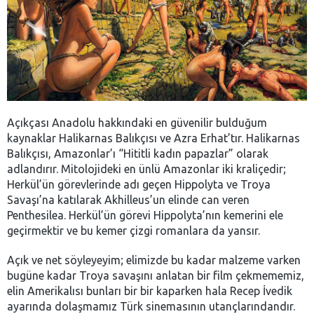
Açıkçası Anadolu hakkındaki en güvenilir bulduğum
kaynaklar Halikarnas Balıkçısı ve Azra Erhat’tır. Halikarnas
Balıkçısı, Amazonlar’ı “Hititli kadın papazlar” olarak
adlandırır. Mitolojideki en ünlü Amazonlar iki kraliçedir;
Herkül’ün görevlerinde adı geçen Hippolyta ve Troya
Savaşı’na katılarak Akhilleus’un elinde can veren
Penthesilea. Herkül’ün görevi Hippolyta’nın kemerini ele
geçirmektir ve bu kemer çizgi romanlara da yansır.
Açık ve net söyleyeyim; elimizde bu kadar malzeme varken
bugüne kadar Troya savaşını anlatan bir film çekmememiz,
elin Amerikalısı bunları bir bir kaparken hala Recep İvedik
ayarında dolaşmamız Türk sinemasının utançlarındandır.