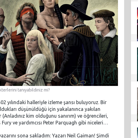
terlerini tanıyabildiniz mi?
2 yılındaki halleriyle izleme şansı buluyoruz. Bir
 oldukları düşünüldüğü için yakalanınca yakılan
r (Anladınız kim olduğunu sanırım) ve öğrencileri,
as Fury ve yardımcısı Peter Parquagh gibi niceleri…
i yazarını sona sakladım: Yazarı Neil Gaiman! Şimdi