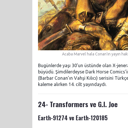
Acaba Marvel hala Conan’ın yayın hakl
Bugünlerde yaşı 30’un üstünde olan X-jener
büyüdü. Şimdilerdeyse Dark Horse Comics’i
(Barbar Conan’ın Vahşi Kılıcı) serisini Türk
kaleme alırken 14. cilt yayındaydı.
24- Transformers ve G.I. Joe
Earth-91274 ve Earth-120185