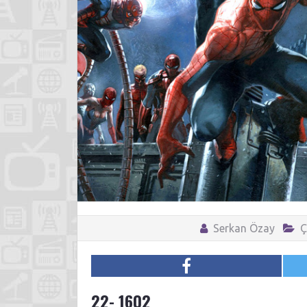
Serkan Özay
Ç
22- 1602