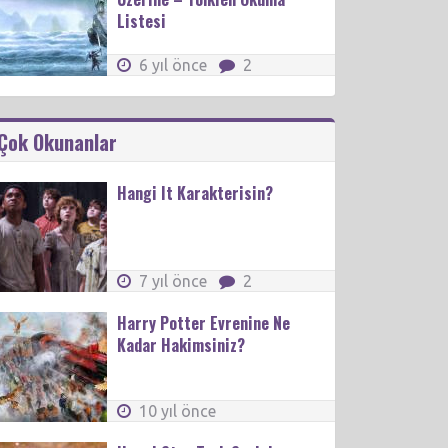
Listesi
6 yıl önce
2
Çok Okunanlar
Hangi It Karakterisin?
7 yıl önce
2
Harry Potter Evrenine Ne
Kadar Hakimsiniz?
10 yıl önce