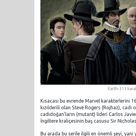
Earth-311 karak
Kısacası bu evrende Marvel karakterlerini 160
kızılderili olan Steve Rogers (Rojhaz), cadı
cadıdoğan’ların (mutant) lideri Carlos Javie
İngiltere kraliçesinin baş casusu Sir Nichol
Bu arada bu serile ilgili en önemli şeyi, yan