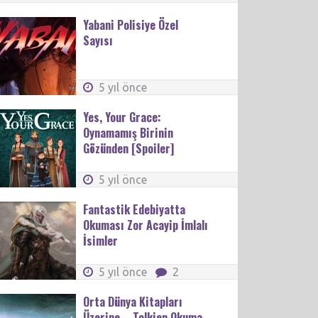
Yabani Polisiye Özel
Sayısı
5 yıl önce
Yes, Your Grace:
Oynamamış Birinin
Gözünden [Spoiler]
5 yıl önce
Fantastik Edebiyatta
Okuması Zor Acayip İmlalı
İsimler
5 yıl önce
2
Orta Dünya Kitapları
Üzerine – Tolkien Okuma